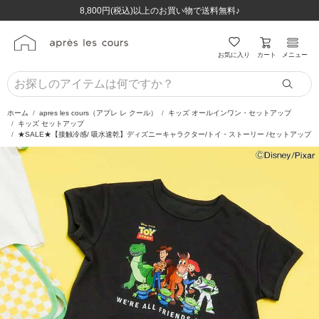
ほぼ全品半額！！8/12(水)お昼12:59まで！！
ほぼ全品半額！！8/12(水)お昼12:59まで！！
8,800円(税込)以上のお買い物で送料無料♪
8,800円(税込)以上のお買い物で送料無料♪
カート
お気に入り
メニュー
ホーム
apres les cours（アプレ レ クール）
キッズ オールインワン・セットアップ
キッズ セットアップ
★SALE★【接触冷感/ 吸水速乾】ディズニーキャラクター/トイ・ストーリー /セットアップ