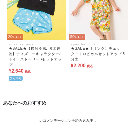
20
50
% OFF
% OFF
apres les cours
apres les cours
★SALE★【接触冷感/ 吸水速
★SALE★【リンク】チェッ
乾】ディズニーキャラクター/
ク・トロピカルセットアップ 5
トイ・ストーリー /セットアッ
分丈
プ
¥2,200
税込
¥2,640
税込
ひんやり
あなたへのおすすめ
レコメンデーションを読み込み中...