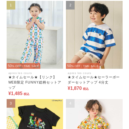
1
2
50
50
% OFF
|
TIME SALE
% OFF
|
TIME SALE
apres les cours
apres les cours
★タイムセール★【リンク】
★タイムセール★セーラーボー
WEB限定 FUNNY総柄セットア
ダーセットアップ 4分丈
ップ
¥1,870
税込
¥1,485
税込
3
4