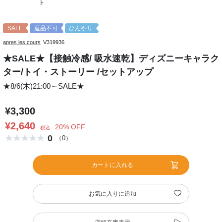
ト
SALE
返品不可
ひんやり
apres les cours
V319936
★SALE★【接触冷感/ 吸水速乾】ディズニーキャラク
ター/トイ・ストーリー /セットアップ
★8/6(木)21:00～SALE★
¥3,300
¥2,640
20% OFF
税込
0
（0）
カートに入れる
お気に入りに追加