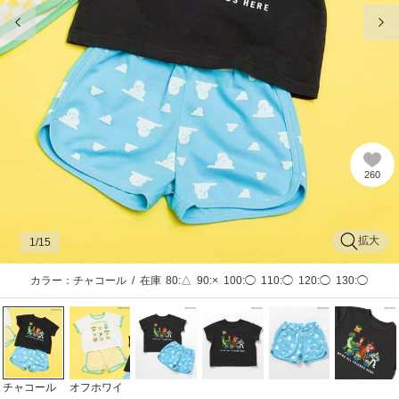
前の画像
次
260
拡大
1
/15
カラー：チャコール
/
在庫
80:△
90:×
100:◯
110:◯
120:◯
130:◯
チャコール
オフホワイ