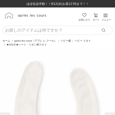
ほぼ全品半額！！8/12(水)お昼12:59まで！！
ほぼ全品半額！！8/12(水)お昼12:59まで！！
8,800円(税込)以上のお買い物で送料無料♪
8,800円(税込)以上のお買い物で送料無料♪
カート
お気に入り
メニュー
ホーム
apres les cours（アプレ レ クール）
ベビー服
ベビー スタイ
★SALE★ハート・リボン柄スタイ
前の画像
次