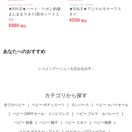
apres les cours
apres les cours
★SALE★ハート・リボン刺繍
★SALE★アニマルモチーフス
まんまるスタイ(防水シート入
タイ
り)
¥550
税込
¥880
税込
あなたへのおすすめ
レコメンデーションを読み込み中...
カテゴリから探す
全てのベビー
|
ベビー ボディスーツ
|
ロンパース
|
ベビー カバーオール
|
ベビー 2WAYオール・コンビドレス
|
ベビー ブルマ・セパレート
|
ベビー 肌着
|
ベビー 帽子
|
ベビー スタイ
|
ベビー雑貨
|
ベビー おもちゃ・ラトル
|
ベビー レッグウォーマー
|