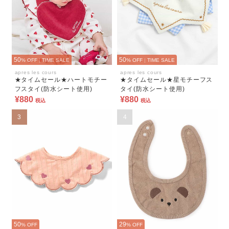
50
50
% OFF
|
TIME SALE
% OFF
|
TIME SALE
apres les cours
apres les cours
★タイムセール★ハートモチー
★タイムセール★星モチーフス
フスタイ(防水シート使用)
タイ(防水シート使用)
¥880
¥880
税込
税込
3
4
50
29
% OFF
% OFF