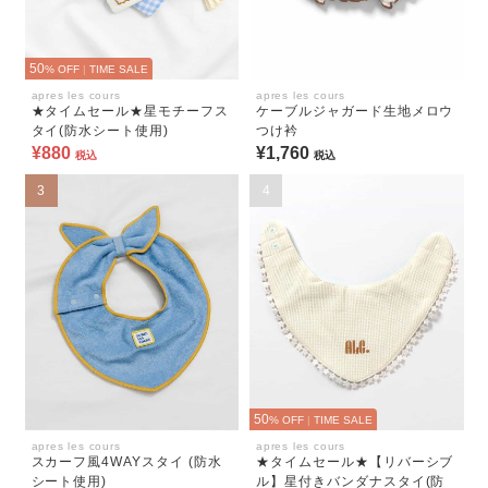
50
% OFF
|
TIME SALE
apres les cours
apres les cours
★タイムセール★星モチーフス
ケーブルジャガード生地メロウ
タイ(防水シート使用)
つけ衿
¥880
¥1,760
税込
税込
3
4
50
% OFF
|
TIME SALE
apres les cours
apres les cours
スカーフ風4WAYスタイ (防水
★タイムセール★【リバーシブ
シート使用)
ル】星付きバンダナスタイ(防