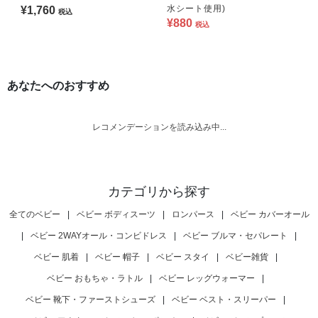
水シート使用)
¥1,760
税込
¥880
税込
あなたへのおすすめ
レコメンデーションを読み込み中...
カテゴリから探す
全てのベビー
|
ベビー ボディスーツ
|
ロンパース
|
ベビー カバーオール
|
ベビー 2WAYオール・コンビドレス
|
ベビー ブルマ・セパレート
|
ベビー 肌着
|
ベビー 帽子
|
ベビー スタイ
|
ベビー雑貨
|
ベビー おもちゃ・ラトル
|
ベビー レッグウォーマー
|
ベビー 靴下・ファーストシューズ
|
ベビー ベスト・スリーパー
|