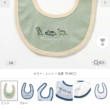
85
拡大
1
/8
カラー：ミント
/
在庫
70-90:◯
ミント
ブルー