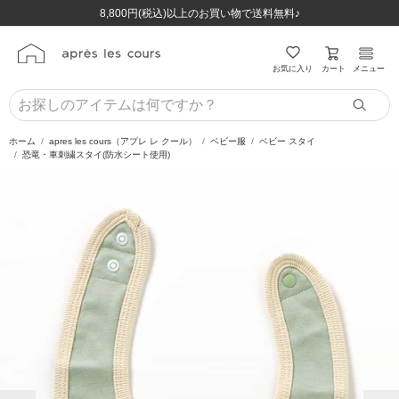
ほぼ全品半額！！8/12(水)お昼12:59まで！！
ほぼ全品半額！！8/12(水)お昼12:59まで！！
8,800円(税込)以上のお買い物で送料無料♪
8,800円(税込)以上のお買い物で送料無料♪
カート
お気に入り
メニュー
ホーム
apres les cours（アプレ レ クール）
ベビー服
ベビー スタイ
恐竜・車刺繍スタイ(防水シート使用)
前の画像
次