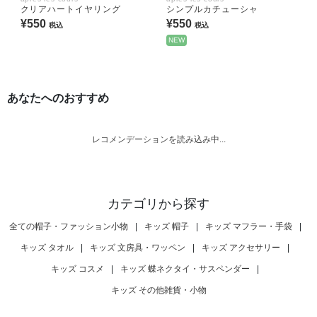
クリアハートイヤリング
シンプルカチューシャ
¥550
¥550
税込
税込
NEW
あなたへのおすすめ
レコメンデーションを読み込み中...
カテゴリから探す
全ての帽子・ファッション小物
|
キッズ 帽子
|
キッズ マフラー・手袋
|
キッズ タオル
|
キッズ 文房具・ワッペン
|
キッズ アクセサリー
|
キッズ コスメ
|
キッズ 蝶ネクタイ・サスペンダー
|
キッズ その他雑貨・小物