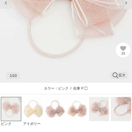
23
拡大
1
/10
カラー：ピンク
/
在庫
F:◯
ピンク
アイボリー