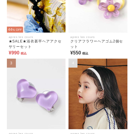
44
% OFF
apres les cours
apres les cours
★SALE★浴衣甚平ヘアアクセ
クリアフラワーヘアゴム2個セ
サリーセット
ット
¥990
¥550
税込
税込
3
4
apres les cours
apres les cours