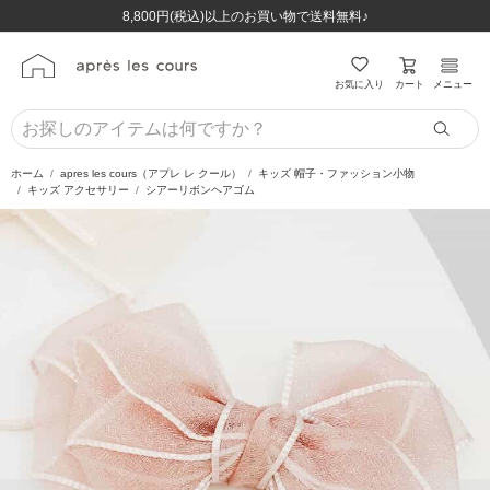
ほぼ全品半額！！8/12(水)お昼12:59まで！！
ほぼ全品半額！！8/12(水)お昼12:59まで！！
8,800円(税込)以上のお買い物で送料無料♪
8,800円(税込)以上のお買い物で送料無料♪
カート
お気に入り
メニュー
ホーム
apres les cours（アプレ レ クール）
キッズ 帽子・ファッション小物
キッズ アクセサリー
シアーリボンヘアゴム
前の画像
次