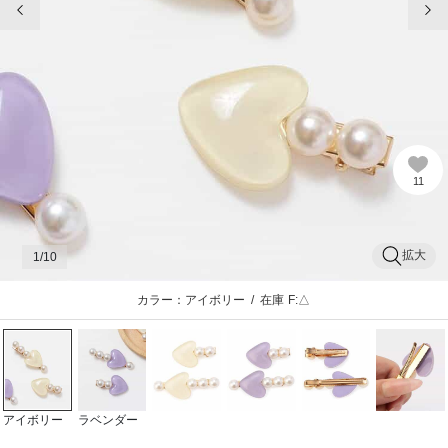
11
拡大
1
/10
カラー：アイボリー
/
在庫
F:△
アイボリー
ラベンダー