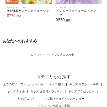
46
% OFF
apres les cours
apres les cours
★SALE★レースカチューシャ
ビジュー付きチュールヘアクリ
ップ
¥770
税込
¥550
税込
あなたへのおすすめ
レコメンデーションを読み込み中...
カテゴリから探す
全ての帽子・ファッション小物
|
キッズ 帽子
|
キッズ マフラー・手袋
|
キッズ タオル
|
キッズ 文房具・ワッペン
|
キッズ アクセサリー
|
キッズ コスメ
|
キッズ 蝶ネクタイ・サスペンダー
|
キッズ その他雑貨・小物