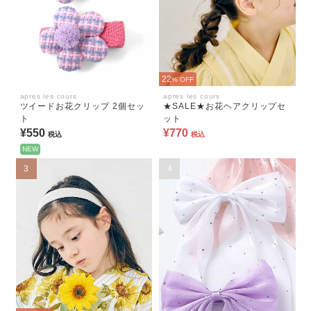
22
% OFF
apres les cours
apres les cours
ツイードお花クリップ 2個セッ
★SALE★お花ヘアクリップセ
ト
ット
¥550
¥770
税込
税込
NEW
3
4