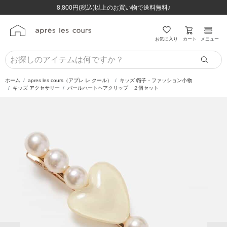
ほぼ全品半額！！8/12(水)お昼12:59まで！！
ほぼ全品半額！！8/12(水)お昼12:59まで！！
8,800円(税込)以上のお買い物で送料無料♪
8,800円(税込)以上のお買い物で送料無料♪
カート
お気に入り
メニュー
ホーム
apres les cours（アプレ レ クール）
キッズ 帽子・ファッション小物
キッズ アクセサリー
パールハートヘアクリップ ２個セット
前の画像
次