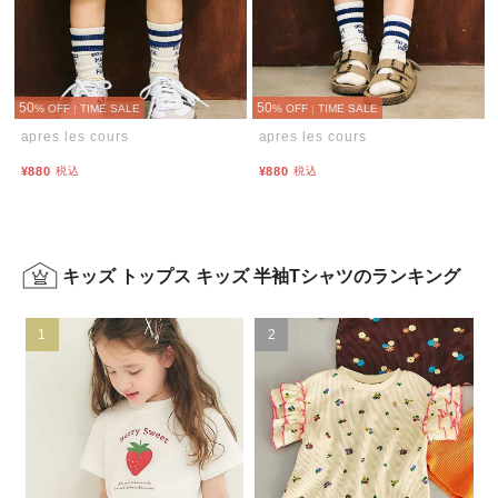
50
50
% OFF
|
TIME SALE
% OFF
|
TIME SALE
apres les cours
apres les cours
¥880
税込
¥880
税込
キッズ トップス キッズ 半袖Tシャツのランキング
1
2