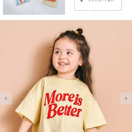
前の画像
次