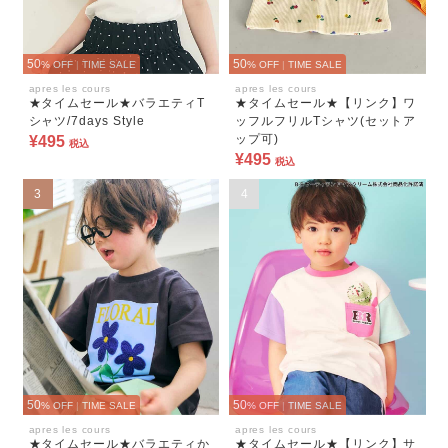
50
50
% OFF
|
TIME SALE
% OFF
|
TIME SALE
apres les cours
apres les cours
★タイムセール★バラエティT
★タイムセール★【リンク】ワ
シャツ/7days Style
ッフルフリルTシャツ(セットア
ップ可)
¥495
税込
¥495
税込
3
4
50
50
% OFF
|
TIME SALE
% OFF
|
TIME SALE
apres les cours
apres les cours
★タイムセール★バラエティか
★タイムセール★【リンク】サ