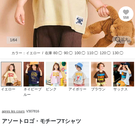
558
拡大
1
/64
カラー：イエロー
/
在庫
80:◯
90:◯
100:◯
110:◯
120:◯
130:◯
イエロー
ネイビーブ
ピンク
アイボリー
ブラウン
サックス
ルー
apres les cours
V307816
アソートロゴ・モチーフTシャツ