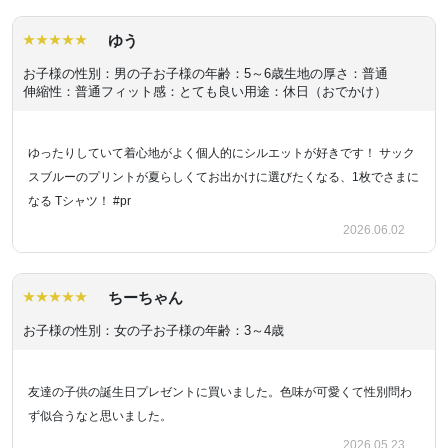
ゆう
お子様の性別：男の子
お子様の年齢：5～6歳
生地の厚さ：普通
伸縮性：普通
フィット感：とても良い
用途：休日（おでかけ）
ゆったりしていて着心地がよく個人的にシルエットが好きです！ サック
スブルーのプリントが夏らしくてお出かけに選びたくなる、1枚でさまに
なる Tシャツ！ #pr
2026.06.02
ちーちゃん
お子様の性別：女の子
お子様の年齢：3～4歳
友達の子供の誕生日プレゼントに買いました。色味が可愛くて性別問わ
ず似合うなと思いました。
2026.05.23