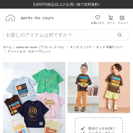
ほぼ全品半額！！8/12(水)お昼12:59まで！！
ほぼ全品半額！！8/12(水)お昼12:59まで！！
8,800円(税込)以上のお買い物で送料無料♪
8,800円(税込)以上のお買い物で送料無料♪
カート
お気に入り
メニュー
ホーム
apres les cours（アプレ レ クール）
キッズ トップス
キッズ 半袖Tシャツ
アソートロゴ・モチーフTシャツ