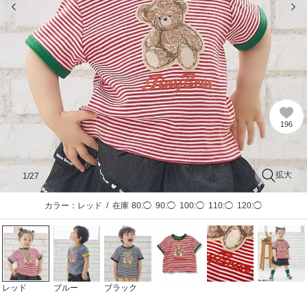
196
拡大
1
/27
カラー：レッド
/
在庫
80:◯
90:◯
100:◯
110:◯
120:◯
レッド
ブルー
ブラック