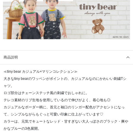
商品説明
≪tiny bear カジュアル×マリンコレクション≫
大きなtiny bearのワッペンがポイントの、カジュアルなのにかわいい刺繍Tシ
ャツ。
ロゴ部分はチェーンステッチ風の刺繍でおしゃれに。
テレコ素材のリブ生地を使用しているので伸びがよく、着心地も◎
カジュアルなボーダー柄に、首元と袖口のリンガー配色がアクセントになっ
て、シンプルながらもぐっと可愛い印象に仕上がっています♡
カラーは、元気でキュートなレッド・甘すぎない大人っぽさのブラック・爽や
かなブルーの3色展開。