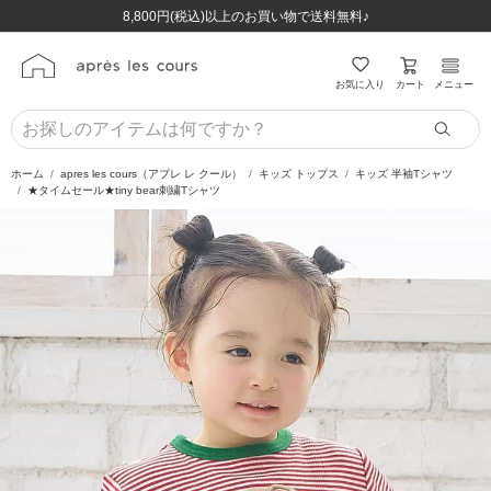
ほぼ全品半額！！8/12(水)お昼12:59まで！！
ほぼ全品半額！！8/12(水)お昼12:59まで！！
8,800円(税込)以上のお買い物で送料無料♪
8,800円(税込)以上のお買い物で送料無料♪
カート
お気に入り
メニュー
ホーム
apres les cours（アプレ レ クール）
キッズ トップス
キッズ 半袖Tシャツ
★タイムセール★tiny bear刺繍Tシャツ
前の画像
次