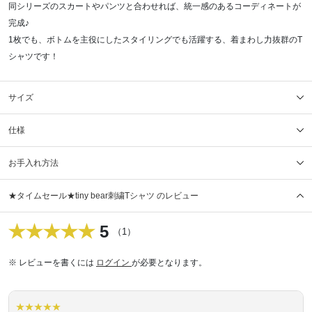
同シリーズのスカートやパンツと合わせれば、統一感のあるコーディネートが
完成♪
1枚でも、ボトムを主役にしたスタイリングでも活躍する、着まわし力抜群のT
シャツです！
サイズ
仕様
お手入れ方法
★タイムセール★tiny bear刺繍Tシャツ のレビュー
5
（1）
※ レビューを書くには
ログイン
が必要となります。