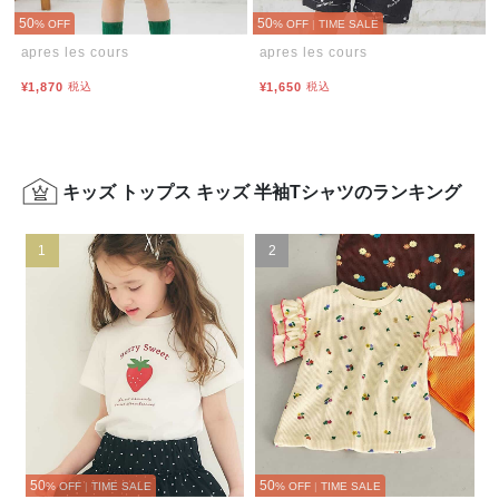
50
50
% OFF
% OFF
|
TIME SALE
apres les cours
apres les cours
¥1,870
税込
¥1,650
税込
キッズ トップス キッズ 半袖Tシャツのランキング
1
2
50
50
% OFF
|
TIME SALE
% OFF
|
TIME SALE