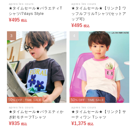
apres les cours
apres les cours
★タイムセール★バラエティT
★タイムセール★【リンク】ワ
シャツ/7days Style
ッフルフリルTシャツ(セットア
ップ可)
¥495
税込
¥495
税込
3
4
50
50
% OFF
|
TIME SALE
% OFF
|
TIME SALE
apres les cours
apres les cours
★タイムセール★バラエティか
★タイムセール★【リンク】サ
ぎ針モチーフTシャツ
ーティワン Tシャツ
¥935
¥1,375
税込
税込