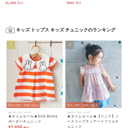
¥1,485
税込
¥990
税込
キッズ トップス キッズ チュニックのランキング
1
2
50
50
% OFF
|
TIME SALE
% OFF
|
TIME SALE
apres les cours
apres les cours
★タイムセール★Dick Bruna
★タイムセール★【リンク】ノ
ボーダーチュニック
ースリーブティアードフリルチ
ュニック
¥1,650
税込