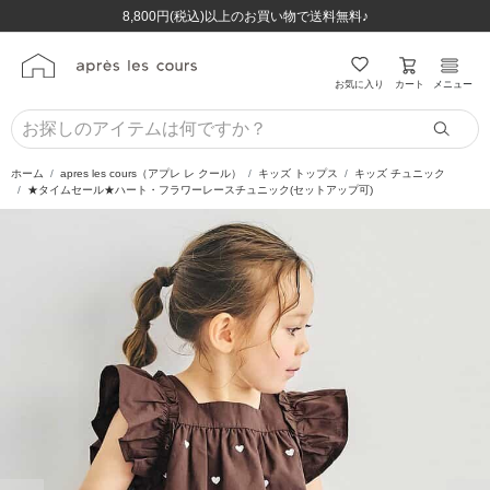
ほぼ全品半額！！8/12(水)お昼12:59まで！！
ほぼ全品半額！！8/12(水)お昼12:59まで！！
8,800円(税込)以上のお買い物で送料無料♪
8,800円(税込)以上のお買い物で送料無料♪
カート
お気に入り
メニュー
ホーム
apres les cours（アプレ レ クール）
キッズ トップス
キッズ チュニック
★タイムセール★ハート・フラワーレースチュニック(セットアップ可)
前の画像
次