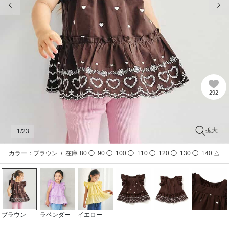
292
拡大
1
/23
カラー：ブラウン
/
在庫
80:◯
90:◯
100:◯
110:◯
120:◯
130:◯
140:△
ブラウン
ラベンダー
イエロー