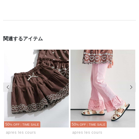
関連するアイテム
前の画像
次の
50
50
% OFF
|
TIME SALE
% OFF
|
TIME SALE
apres les cours
apres les cours