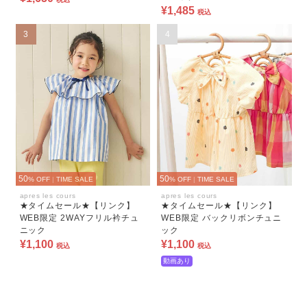
¥1,485
税込
3
4
50
50
% OFF
|
TIME SALE
% OFF
|
TIME SALE
apres les cours
apres les cours
★タイムセール★【リンク】
★タイムセール★【リンク】
WEB限定 2WAYフリル衿チュ
WEB限定 バックリボンチュニ
ニック
ック
¥1,100
¥1,100
税込
税込
動画あり