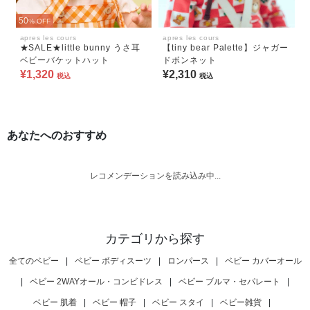
50
% OFF
apres les cours
apres les cours
★SALE★little bunny うさ耳
【tiny bear Palette】ジャガー
ベビーバケットハット
ドボンネット
¥1,320
¥2,310
税込
税込
あなたへのおすすめ
レコメンデーションを読み込み中...
カテゴリから探す
全てのベビー
|
ベビー ボディスーツ
|
ロンパース
|
ベビー カバーオール
|
ベビー 2WAYオール・コンビドレス
|
ベビー ブルマ・セパレート
|
ベビー 肌着
|
ベビー 帽子
|
ベビー スタイ
|
ベビー雑貨
|