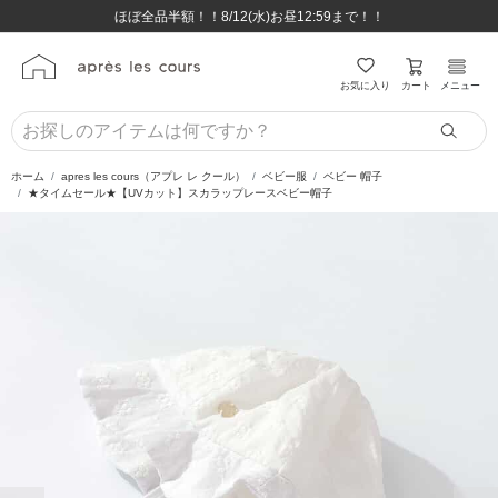
ほぼ全品半額！！8/12(水)お昼12:59まで！！
ほぼ全品半額！！8/12(水)お昼12:59まで！！
8,800円(税込)以上のお買い物で送料無料♪
8,800円(税込)以上のお買い物で送料無料♪
カート
お気に入り
メニュー
ホーム
apres les cours（アプレ レ クール）
ベビー服
ベビー 帽子
★タイムセール★【UVカット】スカラップレースベビー帽子
前の画像
次