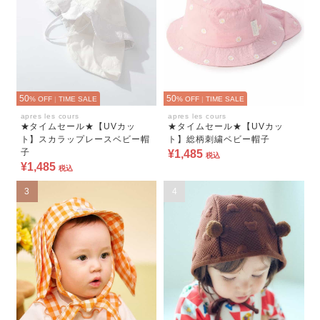
50
50
% OFF
|
TIME SALE
% OFF
|
TIME SALE
apres les cours
apres les cours
★タイムセール★【UVカッ
★タイムセール★【UVカッ
ト】スカラップレースベビー帽
ト】総柄刺繍ベビー帽子
子
¥1,485
税込
¥1,485
税込
3
4