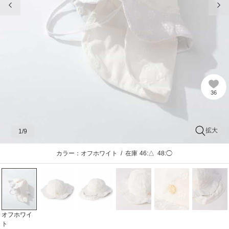
36
拡大
1
/9
カラー：オフホワイト
/
在庫
46:△
48:◯
オフホワイ
ト