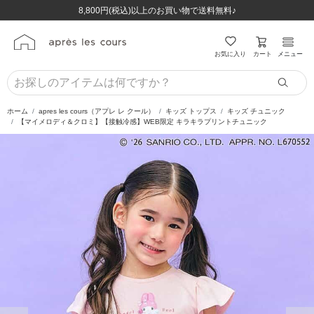
ほぼ全品半額！！8/12(水)お昼12:59まで！！
ほぼ全品半額！！8/12(水)お昼12:59まで！！
8,800円(税込)以上のお買い物で送料無料♪
8,800円(税込)以上のお買い物で送料無料♪
カート
お気に入り
メニュー
ホーム
apres les cours（アプレ レ クール）
キッズ トップス
キッズ チュニック
【マイメロディ＆クロミ】【接触冷感】WEB限定 キラキラプリントチュニック
前の画像
次