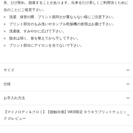
失、ひび割れ、脱落することがあります。出来るだけ美しくご利用頂くために
次のことにご留意下さい。
○ 洗濯、保管の際、プリント面同士が重ならない様にご注意下さい。
○ プリント部分のもみ洗いやタンブル乾燥機の使用はお避け下さい。
○ 洗濯後、すみやかに広げて下さい。
○ 脱水は弱く、形を整えてから干して下さい。
○ プリント部分にアイロンを当てないで下さい。
サイズ
仕様
お手入れ方法
【マイメロディ＆クロミ】【接触冷感】WEB限定 キラキラプリントチュニッ
ク のレビュー