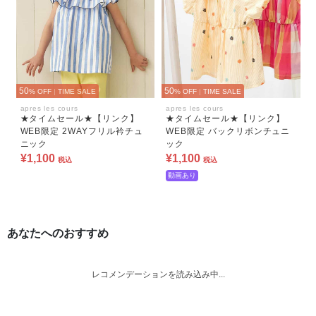
50
50
% OFF
|
TIME SALE
% OFF
|
TIME SALE
apres les cours
apres les cours
★タイムセール★【リンク】
★タイムセール★【リンク】
WEB限定 2WAYフリル衿チュ
WEB限定 バックリボンチュニ
ニック
ック
¥1,100
¥1,100
税込
税込
動画あり
あなたへのおすすめ
レコメンデーションを読み込み中...