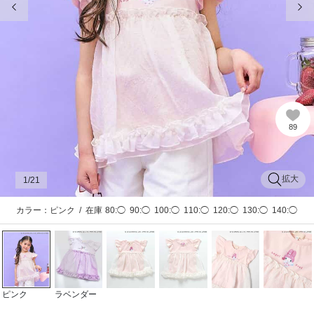
89
拡大
1
/21
カラー：ピンク
/
在庫
80:◯
90:◯
100:◯
110:◯
120:◯
130:◯
140:◯
ピンク
ラベンダー