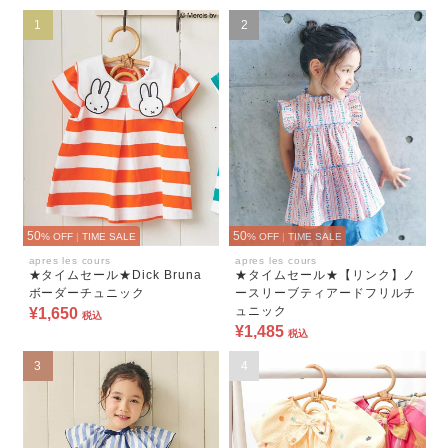
1
2
50
50
% OFF
|
TIME SALE
% OFF
|
TIME SALE
apres les cours
apres les cours
★タイムセール★Dick Bruna
★タイムセール★【リンク】ノ
ボーダーチュニック
ースリーブティアードフリルチ
ュニック
¥1,650
税込
¥1,485
税込
3
4