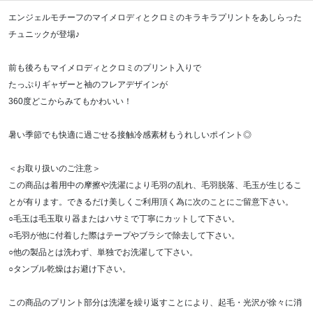
エンジェルモチーフのマイメロディとクロミのキラキラプリントをあしらった
チュニックが登場♪
前も後ろもマイメロディとクロミのプリント入りで
たっぷりギャザーと袖のフレアデザインが
360度どこからみてもかわいい！
暑い季節でも快適に過ごせる接触冷感素材もうれしいポイント◎
＜お取り扱いのご注意＞
この商品は着用中の摩擦や洗濯により毛羽の乱れ、毛羽脱落、毛玉が生じるこ
とが有ります。できるだけ美しくご利用頂く為に次のことにご留意下さい。
○毛玉は毛玉取り器またはハサミで丁寧にカットして下さい。
○毛羽が他に付着した際はテープやブラシで除去して下さい。
○他の製品とは洗わず、単独でお洗濯して下さい。
○タンブル乾燥はお避け下さい。
この商品のプリント部分は洗濯を繰り返すことにより、起毛・光沢が徐々に消