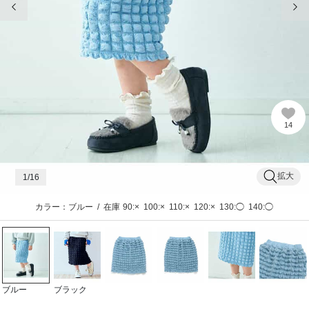
14
拡大
1
/16
カラー：ブルー
/
在庫
90:×
100:×
110:×
120:×
130:◯
140:◯
ブルー
ブラック