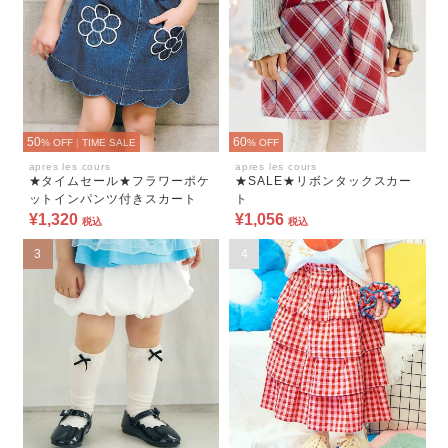
50
60
% OFF
|
TIME SALE
% OFF
apres les cours
apres les cours
★タイムセール★フラワーポケ
★SALE★リボンタックスカー
ットインパンツ付きスカート
ト
¥1,320
¥1,056
税込
税込
3
4