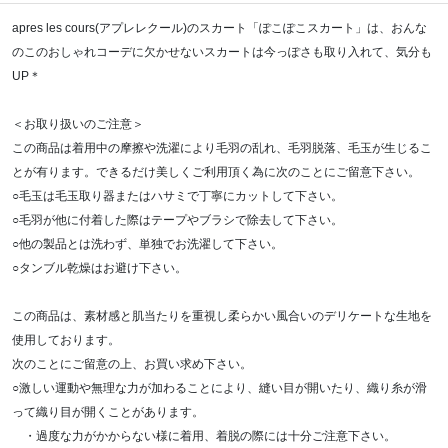
apres les cours(アプレレクール)のスカート「ぽこぽこスカート」は、おんな
のこのおしゃれコーデに欠かせないスカートは今っぽさも取り入れて、気分も
UP＊
＜お取り扱いのご注意＞
この商品は着用中の摩擦や洗濯により毛羽の乱れ、毛羽脱落、毛玉が生じるこ
とが有ります。できるだけ美しくご利用頂く為に次のことにご留意下さい。
○毛玉は毛玉取り器またはハサミで丁寧にカットして下さい。
○毛羽が他に付着した際はテープやブラシで除去して下さい。
○他の製品とは洗わず、単独でお洗濯して下さい。
○タンブル乾燥はお避け下さい。
この商品は、素材感と肌当たりを重視し柔らかい風合いのデリケートな生地を
使用しております。
次のことにご留意の上、お買い求め下さい。
○激しい運動や無理な力が加わることにより、縫い目が開いたり、織り糸が滑
って織り目が開くことがあります。
・過度な力がかからない様に着用、着脱の際には十分ご注意下さい。