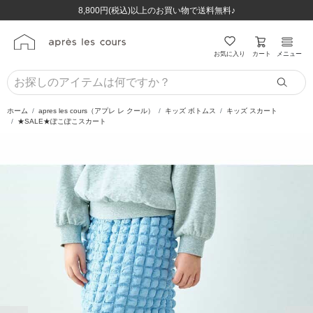
ほぼ全品半額！！8/12(水)お昼12:59まで！！
ほぼ全品半額！！8/12(水)お昼12:59まで！！
8,800円(税込)以上のお買い物で送料無料♪
8,800円(税込)以上のお買い物で送料無料♪
カート
お気に入り
メニュー
ホーム
apres les cours（アプレ レ クール）
キッズ ボトムス
キッズ スカート
★SALE★ぽこぽこスカート
前の画像
次