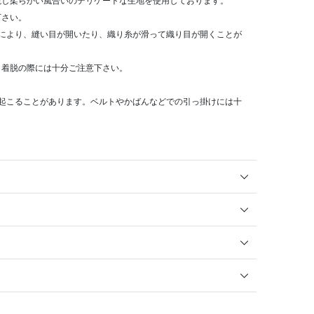
視し柔らかい風合いのデリケートな生地を使用しております。
下さい。
とにより、縫い目が開いたり、織り糸が滑って織り目が開くことが
着脱の際には十分ご注意下さい。
。
が起こることがあります。ベルトやかばんなどでの引っ掛けには十