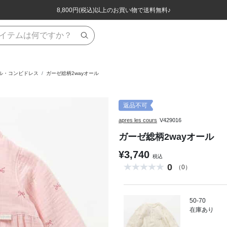
ほぼ全品半額！！8/12(水)お昼12:59まで！！
ほぼ全品半額！！8/12(水)お昼12:59まで！！
8,800円(税込)以上のお買い物で送料無料♪
8,800円(税込)以上のお買い物で送料無料♪
ール・コンビドレス
ガーゼ総柄2wayオール
返品不可
apres les cours
V429016
ガーゼ総柄2wayオール
¥3,740
税込
0
（0）
50-70
在庫あり