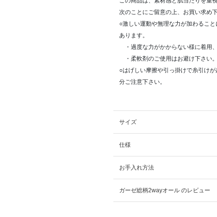
この商品は、素材感と肌当たりを重
次のことにご留意の上、お買い求め
○激しい運動や無理な力が加わるこ
あります。
・過度な力がかからない様に着用、
・柔軟剤のご使用はお避け下さい
○はげしい摩擦や引っ掛けで糸引け
分ご注意下さい。
サイズ
仕様
お手入れ方法
ガーゼ総柄2wayオール のレビュー