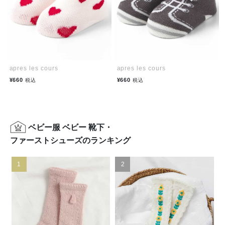
apres les cours
apres les cours
¥660
¥660
税込
税込
ベビー服 ベビー 靴下・
ファーストシューズのランキング
1
2