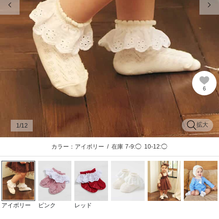
6
拡大
1
/12
カラー：アイボリー
/
在庫
7-9:◯
10-12:◯
アイボリー
ピンク
レッド