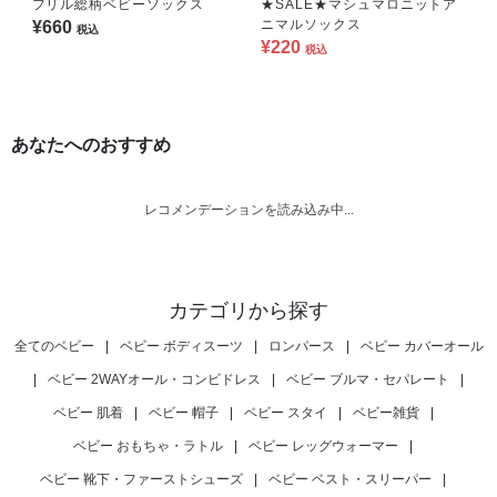
フリル総柄ベビーソックス
★SALE★マシュマロニットア
ニマルソックス
¥660
税込
¥220
税込
あなたへのおすすめ
レコメンデーションを読み込み中...
カテゴリから探す
全てのベビー
|
ベビー ボディスーツ
|
ロンパース
|
ベビー カバーオール
|
ベビー 2WAYオール・コンビドレス
|
ベビー ブルマ・セパレート
|
ベビー 肌着
|
ベビー 帽子
|
ベビー スタイ
|
ベビー雑貨
|
ベビー おもちゃ・ラトル
|
ベビー レッグウォーマー
|
ベビー 靴下・ファーストシューズ
|
ベビー ベスト・スリーパー
|