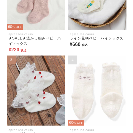
60
% OFF
apres les cours
apres les cours
★SALE★透かし編みベビーハ
ライン花柄ベビーハイソックス
イソックス
¥660
税込
¥220
税込
3
4
60
% OFF
apres les cours
apres les cours