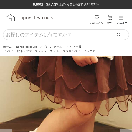
ほぼ全品半額！！8/12(水)お昼12:59まで！！
ほぼ全品半額！！8/12(水)お昼12:59まで！！
8,800円(税込)以上のお買い物で送料無料♪
8,800円(税込)以上のお買い物で送料無料♪
カート
お気に入り
メニュー
ホーム
apres les cours（アプレ レ クール）
ベビー服
ベビー 靴下・ファーストシューズ
レースフリルベビーソックス
前の画像
次