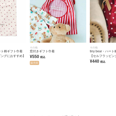
その他
その他
ート柄ギフト巾着
窓付きギフト巾着
tiny bear・ハ
ピングにおすすめ】
【セルフラッピン
¥550
税込
¥440
税込
販売前