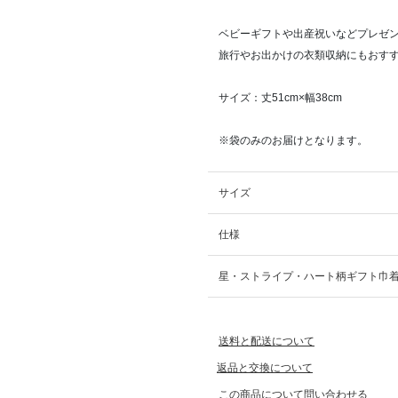
ベビーギフトや出産祝いなどプレゼ
旅行やお出かけの衣類収納にもおす
サイズ：丈51cm×幅38cm
※袋のみのお届けとなります。
サイズ
仕様
星・ストライプ・ハート柄ギフト巾着
送料と配送について
返品と交換について
この商品について問い合わせる