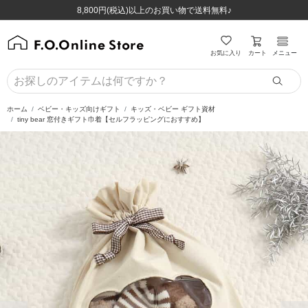
ほぼ全品半額！！8/12(水)お昼12:59まで！！
ほぼ全品半額！！8/12(水)お昼12:59まで！！
8,800円(税込)以上のお買い物で送料無料♪
8,800円(税込)以上のお買い物で送料無料♪
カート
お気に入り
メニュー
ホーム
ベビー・キッズ向けギフト
キッズ・ベビー ギフト資材
tiny bear 窓付きギフト巾着【セルフラッピングにおすすめ】
前の画像
次