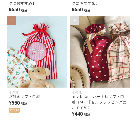
グにおすすめ】
グにおすすめ】
¥550
¥550
税込
税込
3
4
その他
その他
窓付きギフト巾着
tiny bear・ハート柄ギフト巾
着（M）【セルフラッピングに
¥550
税込
おすすめ】
販売前
¥440
税込