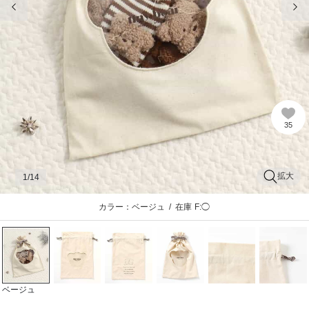
35
拡大
1
/14
カラー：ベージュ
/
在庫
F:◯
ベージュ