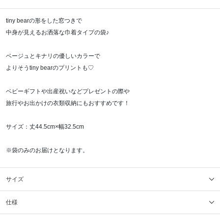
tiny bearの形をした窓つきで
中身が見えるお洒落な巾着タイプの袋♪
ベージュとキナリの優しいカラーで
よりそうtiny bearのプリントも♡
ベビーギフトや出産祝いなどプレゼントの際や
旅行やお出かけの衣類収納にもおすすめです！
サイズ：丈44.5cm×幅32.5cm
※袋のみのお届けとなります。
サイズ
仕様