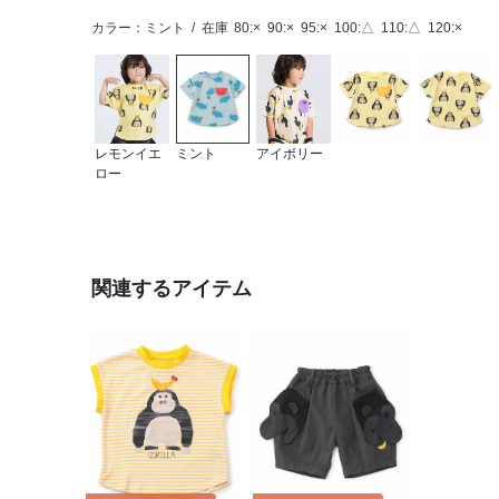
カラー：ミント
/
在庫
80:×
90:×
95:×
100:△
110:△
120:×
レモンイエ
ミント
アイボリー
ロー
関連するアイテム