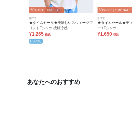
50
50
% OFF
|
TIME SALE
% OFF
|
TIME SALE
BIT'Z
BIT'Z
★タイムセール★美味しいスウィーツプ
★タイムセール★デ
リントTシャツ 接触冷感
ー / Tシャツ
¥1,265
¥1,650
税込
税込
ひんやり
あなたへのおすすめ