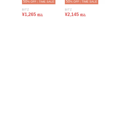
50
50
% OFF
|
TIME SALE
% OFF
|
TIME SALE
BIT'Z
BIT'Z
¥1,265
¥2,145
税込
税込