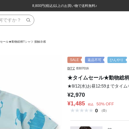
ほぼ全品半額！！8/12(水)お昼12:59まで！！
ほぼ全品半額！！8/12(水)お昼12:59まで！！
8,800円(税込)以上のお買い物で送料無料♪
8,800円(税込)以上のお買い物で送料無料♪
セール★動物総柄Tシャツ 接触冷感
SALE
返品不可
ひんやり
BIT'Z
B307016
★タイムセール★動物総柄
★8/12(水)お昼12:59までタイ
¥2,970
¥1,485
50% OFF
税込
0
（0）