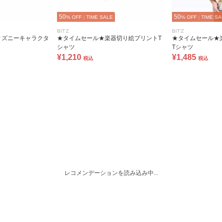
50
50
% OFF
|
TIME SALE
% OFF
|
TIME SA
BIT'Z
BIT'Z
ィズニーキャラクタ
★タイムセール★楽器切り絵プリントT
★タイムセール★
シャツ
Tシャツ
¥1,210
¥1,485
税込
税込
レコメンデーションを読み込み中...