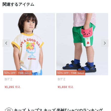
関連するアイテム
前の画像
次の
50
50
% OFF
|
TIME SALE
% OFF
|
TIME SALE
BIT'Z
BIT'Z
¥1,265
税込
¥1,650
税込
キッズ トップス キッズ 半袖Tシャツのランキング