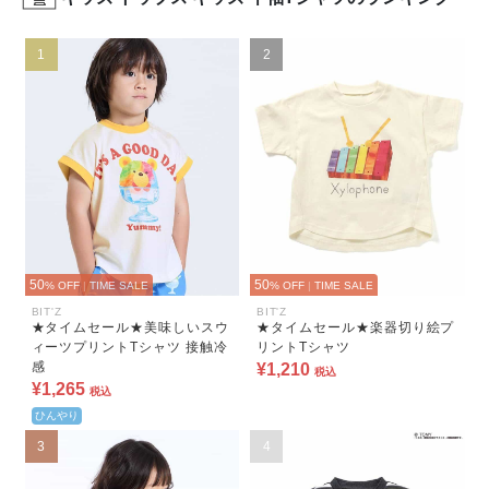
1
2
50
50
% OFF
|
TIME SALE
% OFF
|
TIME SALE
BIT'Z
BIT'Z
★タイムセール★美味しいスウ
★タイムセール★楽器切り絵プ
ィーツプリントTシャツ 接触冷
リントTシャツ
感
¥1,210
税込
¥1,265
税込
ひんやり
3
4