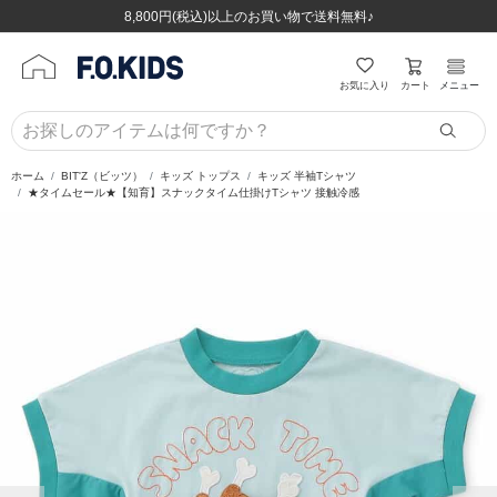
ほぼ全品半額！！8/12(水)お昼12:59まで！！
ほぼ全品半額！！8/12(水)お昼12:59まで！！
8,800円(税込)以上のお買い物で送料無料♪
8,800円(税込)以上のお買い物で送料無料♪
カート
お気に入り
メニュー
ホーム
BIT'Z（ビッツ）
キッズ トップス
キッズ 半袖Tシャツ
★タイムセール★【知育】スナックタイム仕掛けTシャツ 接触冷感
前の画像
次