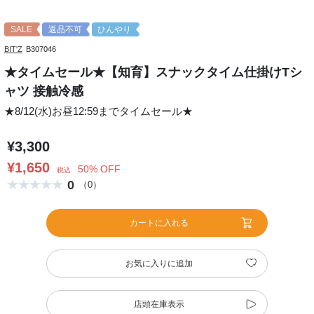
SALE
返品不可
ひんやり
BIT'Z
B307046
★タイムセール★【知育】スナックタイム仕掛けTシ
ャツ 接触冷感
★8/12(水)お昼12:59までタイムセール★
¥3,300
¥1,650
50% OFF
税込
0
（0）
カートに入れる
お気に入りに追加
店頭在庫表示