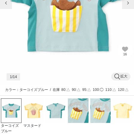
16
拡大
1
/14
カラー：ターコイズブルー
/
在庫
80:△
90:△
95:△
100:◯
110:△
120:△
ターコイズ
マスタード
ブルー