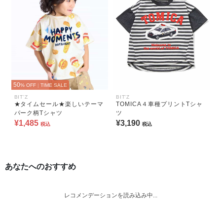
50
% OFF
|
TIME SALE
BIT'Z
BIT'Z
★タイムセール★楽しいテーマ
TOMICA４車種プリントTシャ
パーク柄Tシャツ
ツ
¥1,485
¥3,190
税込
税込
あなたへのおすすめ
レコメンデーションを読み込み中...