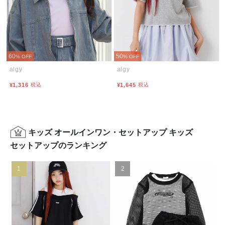
60
50
% OFF
% OFF
algy
algy
¥1,316
税込
¥1,645
税込
キッズ オールインワン・セットアップ キッズ
セットアップのランキング
1
2