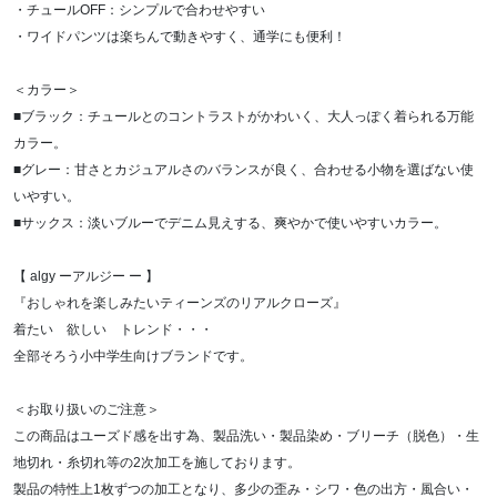
・チュールOFF：シンプルで合わせやすい
・ワイドパンツは楽ちんで動きやすく、通学にも便利！
＜カラー＞
■ブラック：チュールとのコントラストがかわいく、大人っぽく着られる万能
カラー。
■グレー：甘さとカジュアルさのバランスが良く、合わせる小物を選ばない使
いやすい。
■サックス：淡いブルーでデニム見えする、爽やかで使いやすいカラー。
【 algy ーアルジー ー 】
『おしゃれを楽しみたいティーンズのリアルクローズ』
着たい 欲しい トレンド・・・
全部そろう小中学生向けブランドです。
＜お取り扱いのご注意＞
この商品はユーズド感を出す為、製品洗い・製品染め・ブリーチ（脱色）・生
地切れ・糸切れ等の2次加工を施しております。
製品の特性上1枚ずつの加工となり、多少の歪み・シワ・色の出方・風合い・