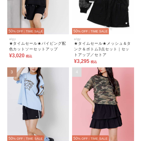
50
50
% OFF
|
TIME SALE
% OFF
|
TIME SALE
algy
algy
★タイムセール★パイピング配
★タイムセール★メッシュ＆タ
色カットソーセットアップ
ンク＆ボトム3点セット｜セッ
トアップ／セトア
¥3,020
税込
¥3,295
税込
3
4
50
50
% OFF
|
TIME SALE
% OFF
|
TIME SALE