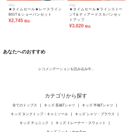
algy
algy
★タイムセール★レースライン
★タイムセール★ラインストー
BIGT＆ショーパンセット
ンT＆ティアードスカパンセッ
トアップ
¥2,745
税込
¥3,020
税込
あなたへのおすすめ
レコメンデーションを読み込み中...
カテゴリから探す
全てのトップス
|
キッズ 長袖Tシャツ
|
キッズ 半袖Tシャツ
|
キッズ タンクトップ・キャミソール
|
キッズ シャツ・ブラウス
|
キッズ チュニック
|
キッズ トレーナー・スウェット
|
キッズ ニット・セーター