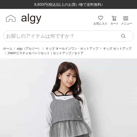
ほぼ全品半額！！8/12(水)お昼12:59まで！！
ほぼ全品半額！！8/12(水)お昼12:59まで！！
8,800円(税込)以上のお買い物で送料無料♪
8,800円(税込)以上のお買い物で送料無料♪
カート
お気に入り
メニュー
ホーム
algy（アルジー）
キッズ オールインワン・セットアップ
キッズ セットアップ
2WAYビスチェ＆パンツセット｜セットアップ／セトア
前の画像
次