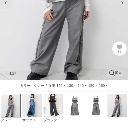
54
拡大
1
/27
カラー：グレー
/
在庫
120:×
130:×
140:×
150:×
160:×
グレー
サックス
ブラック