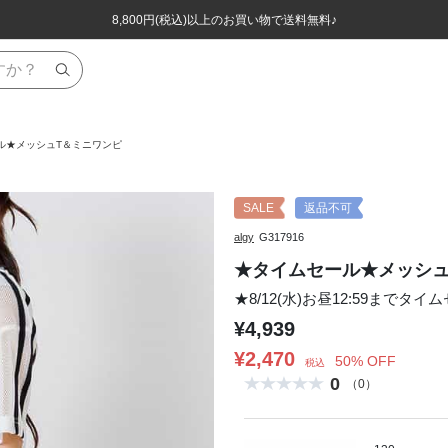
ほぼ全品半額！！8/12(水)お昼12:59まで！！
ほぼ全品半額！！8/12(水)お昼12:59まで！！
8,800円(税込)以上のお買い物で送料無料♪
8,800円(税込)以上のお買い物で送料無料♪
ル★メッシュT＆ミニワンピ
SALE
返品不可
algy
G317916
★タイムセール★メッシュ
★8/12(水)お昼12:59までタイ
¥4,939
¥2,470
50% OFF
税込
0
（0）