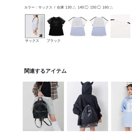
カラー：サックス
/
在庫
130:△
140:◯
150:◯
160:△
サックス
ブラック
関連するアイテム