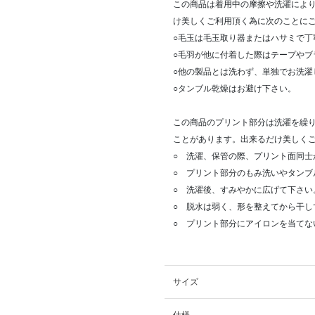
この商品は着用中の摩擦や洗濯によ
け美しくご利用頂く為に次のことに
○毛玉は毛玉取り器またはハサミで丁
○毛羽が他に付着した際はテープやブ
○他の製品とは洗わず、単独でお洗濯
○タンブル乾燥はお避け下さい。
この商品のプリント部分は洗濯を繰
ことがあります。出来るだけ美しく
○ 洗濯、保管の際、プリント面同士
○ プリント部分のもみ洗いやタンブ
○ 洗濯後、すみやかに広げて下さい
○ 脱水は弱く、形を整えてから干し
○ プリント部分にアイロンを当てな
サイズ