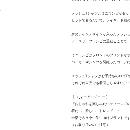
込
メッシュTシャツとミニワンピがセッ
セットで着るだけで、レイヤード風
肩のラインデザインが入ったメッシュ
ノースリーブワンピに重ねることで
ミニワンピはフロントのプリントが
パーカーやシャツを羽織ったコーデに
メッシュTシャツはお手持ちのロゴT
それぞれ単品でも着回ししやすいアイ
【 algy ーアルジー ー 】
『おしゃれを楽しみたいティーンズ
着たい 欲しい トレンド・・・
全部そろう小中学生向けブランドで
＜お取り扱いのご注意＞