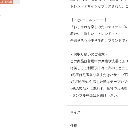
ME SALE
トレンドデザインがプラスされた、
込
【 algy ーアルジー ー 】
『おしゃれを楽しみたいティーンズ
着たい 欲しい トレンド・・・
全部そろう小中学生向けブランドで
＜お取り扱いのご注意＞
この商品は着用中の摩擦や洗濯によ
け美しくご利用頂く為に次のことに
○毛玉は毛玉取り器またはハサミで丁
○毛羽が他に付着した際はテープやブ
○他の製品とは洗わず、単独でお洗濯
○タンブル乾燥はお避け下さい。
サイズ
仕様