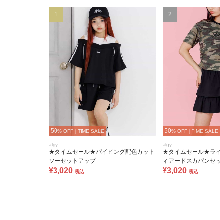
1
2
50
50
% OFF
|
TIME SALE
% OFF
|
TIME SALE
algy
algy
★タイムセール★パイピング配色カット
★タイムセール★ラ
ソーセットアップ
ィアードスカパンセ
¥3,020
¥3,020
税込
税込