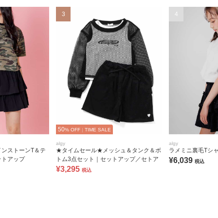
3
4
50
% OFF
|
TIME SALE
algy
algy
インストーンT＆テ
★タイムセール★メッシュ＆タンク＆ボ
ラメミニ裏毛Tシ
ットアップ
トム3点セット｜セットアップ／セトア
¥6,039
税込
¥3,295
税込