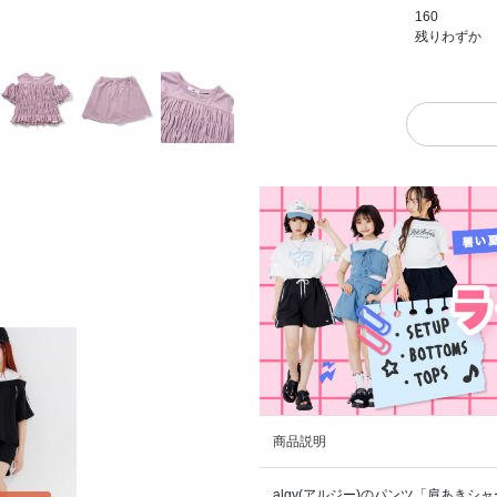
160
残りわずか
商品説明
algy(アルジー)のパンツ「肩あき