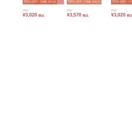
50
50
50
% OFF
|
TIME SALE
% OFF
|
TIME SALE
% OFF
|
TI
algy
algy
algy
¥3,020
¥3,570
¥3,020
税込
税込
税