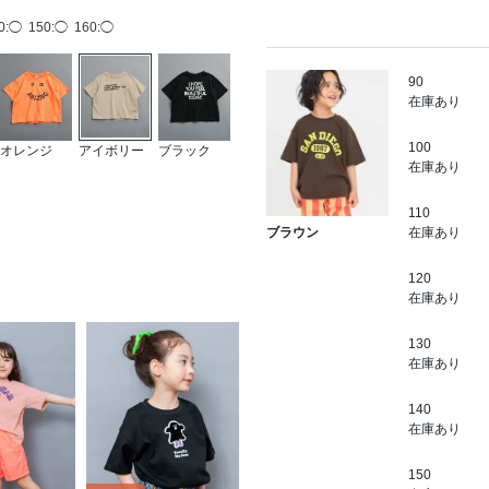
0:◯
150:◯
160:◯
90
在庫あり
100
オレンジ
アイボリー
ブラック
ラベンダー
ターコイズ
サックス
ラ
在庫あり
ブルー
110
在庫あり
ブラウン
120
在庫あり
130
在庫あり
140
在庫あり
150