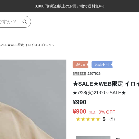
ほぼ全品半額！！8/12(水)お昼12:59まで！！
ほぼ全品半額！！8/12(水)お昼12:59まで！！
8,800円(税込)以上のお買い物で送料無料♪
8,800円(税込)以上のお買い物で送料無料♪
SALE★WEB限定 イロイロロゴTシャツ
SALE
返品不可
BREEZE
J207926
★SALE★WEB限定 イ
★7/28(火)21:00～SALE★
¥990
¥900
9% OFF
税込
5
（5）