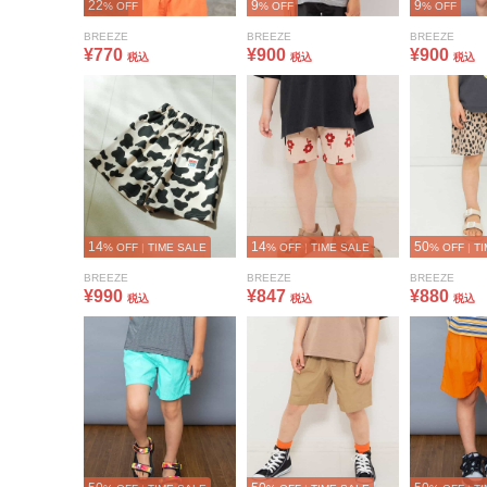
22
9
9
% OFF
% OFF
% OFF
BREEZE
BREEZE
BREEZE
¥770
¥900
¥900
税込
税込
税込
14
14
50
% OFF
|
TIME SALE
% OFF
|
TIME SALE
% OFF
|
TI
BREEZE
BREEZE
BREEZE
¥990
¥847
¥880
税込
税込
税込