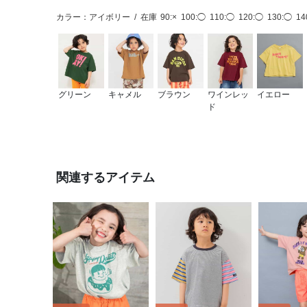
カラー：アイボリー
/
在庫
90:×
100:◯
110:◯
120:◯
130:◯
14
グリーン
キャメル
ブラウン
ワインレッ
イエロー
ド
関連するアイテム