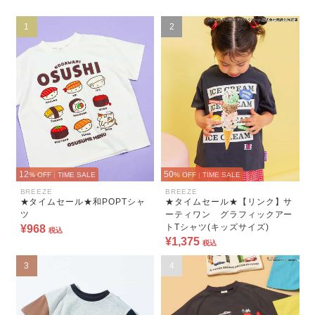
1
2
12
50
% OFF
|
TIME SALE
% OFF
|
TIME SALE
BREEZE
BREEZE
★タイムセール★和POPTシャ
★タイムセール★【リンク】サ
ツ
ーティワン グラフィックアー
トTシャツ(キッズサイズ)
¥968
税込
¥1,375
税込
3
4