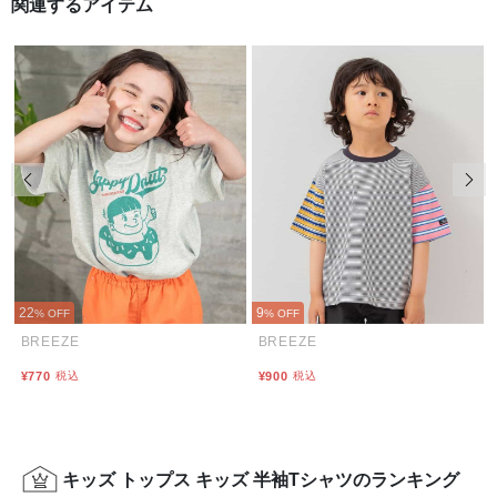
関連するアイテム
前の画像
次の
22
9
% OFF
% OFF
BREEZE
BREEZE
¥770
税込
¥900
税込
キッズ トップス キッズ 半袖Tシャツのランキング