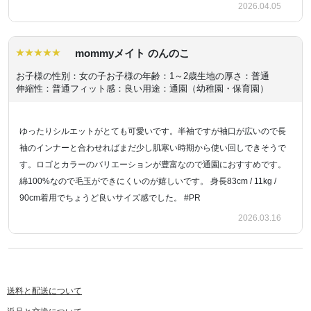
2026.04.05
mommyメイト のんのこ
お子様の性別：女の子
お子様の年齢：1～2歳
生地の厚さ：普通
伸縮性：普通
フィット感：良い
用途：通園（幼稚園・保育園）
ゆったりシルエットがとても可愛いです。半袖ですが袖口が広いので長
袖のインナーと合わせればまだ少し肌寒い時期から使い回しできそうで
す。ロゴとカラーのバリエーションが豊富なので通園におすすめです。
綿100%なので毛玉ができにくいのが嬉しいです。 身長83cm / 11kg /
90cm着用でちょうど良いサイズ感でした。 #PR
2026.03.16
送料と配送について