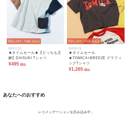
50
50
% OFF
|
TIME SALE
% OFF
|
TIME SALE
BREEZE
BREEZE
★タイムセール★【どっちも正
★タイムセール
解】DAISUKI Tシャツ
★TOMICA×BREEZE グラフィ
ックTシャツ
¥495
税込
¥1,265
税込
あなたへのおすすめ
レコメンデーションを読み込み中...