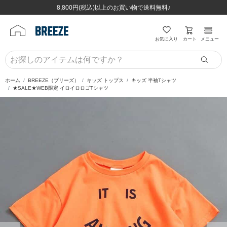
ほぼ全品半額！！8/12(水)お昼12:59まで！！
ほぼ全品半額！！8/12(水)お昼12:59まで！！
8,800円(税込)以上のお買い物で送料無料♪
8,800円(税込)以上のお買い物で送料無料♪
カート
お気に入り
メニュー
ホーム
BREEZE（ブリーズ）
キッズ トップス
キッズ 半袖Tシャツ
★SALE★WEB限定 イロイロロゴTシャツ
前の画像
次