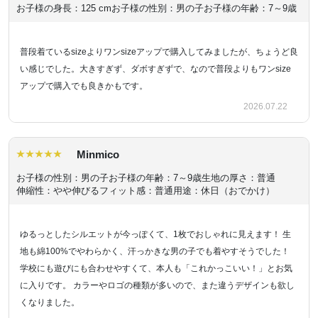
お子様の身長：125 cm
お子様の性別：男の子
お子様の年齢：7～9歳
普段着ているsizeよりワンsizeアップで購入してみましたが、ちょうど良
い感じでした。大きすぎず、ダボすぎずで、なので普段よりもワンsize
アップで購入でも良きかもです。
2026.07.22
Minmico
お子様の性別：男の子
お子様の年齢：7～9歳
生地の厚さ：普通
伸縮性：やや伸びる
フィット感：普通
用途：休日（おでかけ）
ゆるっとしたシルエットが今っぽくて、1枚でおしゃれに見えます！ 生
地も綿100%でやわらかく、汗っかきな男の子でも着やすそうでした！
学校にも遊びにも合わせやすくて、本人も「これかっこいい！」とお気
に入りです。 カラーやロゴの種類が多いので、また違うデザインも欲し
くなりました。