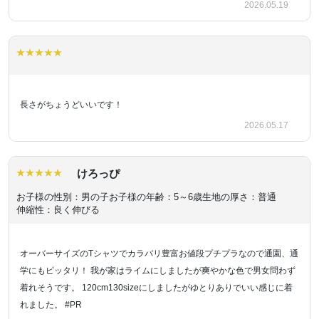
2026.05.19
長さがちょうどいいです！
2026.05.17
けろっぴ
お子様の性別：男の子
お子様の年齢：5～6歳
生地の厚さ：普通
伸縮性：良く伸びる
オーバーサイズのTシャツでカラバリ豊富お値段プチプラなので通園、通
学にもピッタリ！ 我が家はライムにしましたが爽やかな色で男女問わず
着れそうです。 120cm130sizeにしましたがゆとりありでいい感じに着
れました。 #PR