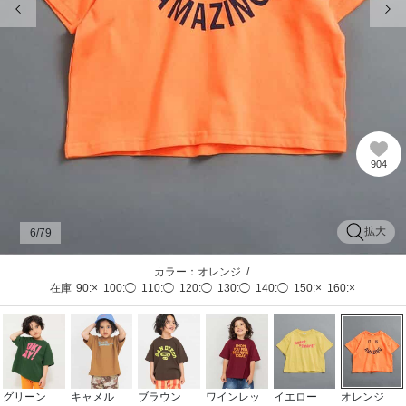
904
拡大
6
/79
カラー：オレンジ
/
在庫
90:×
100:◯
110:◯
120:◯
130:◯
140:◯
150:×
160:×
グリーン
キャメル
ブラウン
ワインレッ
イエロー
オレンジ