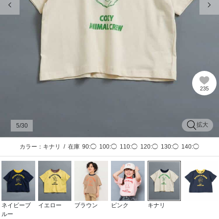
235
拡大
5
/30
カラー：キナリ
/
在庫
90:◯
100:◯
110:◯
120:◯
130:◯
140:◯
ネイビーブ
イエロー
ブラウン
ピンク
キナリ
ルー