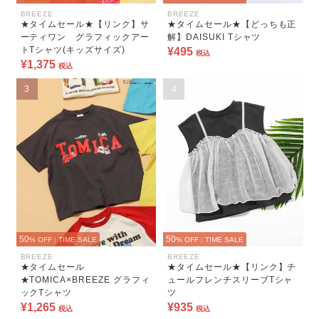
BREEZE
BREEZE
★タイムセール★【リンク】サ
★タイムセール★【どっちも正
ーティワン グラフィックアー
解】DAISUKI Tシャツ
トTシャツ(キッズサイズ)
¥495
税込
¥1,375
税込
3
4
50
50
% OFF
|
TIME SALE
% OFF
|
TIME SALE
BREEZE
BREEZE
★タイムセール
★タイムセール★【リンク】チ
★TOMICA×BREEZE グラフィ
ュールフレンチスリーブTシャ
ックTシャツ
ツ
¥1,265
¥935
税込
税込