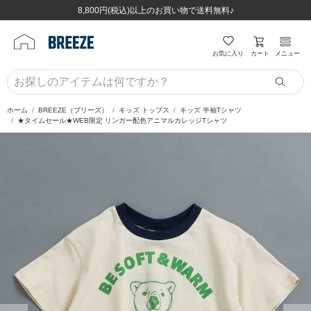
ほぼ全品半額！！8/12(水)お昼12:59まで！！
ほぼ全品半額！！8/12(水)お昼12:59まで！！
8,800円(税込)以上のお買い物で送料無料♪
8,800円(税込)以上のお買い物で送料無料♪
カート
お気に入り
メニュー
ホーム
BREEZE（ブリーズ）
キッズ トップス
キッズ 半袖Tシャツ
★タイムセール★WEB限定 リンガー配色アニマルカレッジTシャツ
前の画像
次