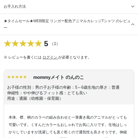
お手入れ方法
★タイムセール★WEB限定 リンガー配色アニマルカレッジTシャツ のレビュ
ー
5
（1）
※ レビューを書くには
ログイン
が必要となります。
mommyメイト のんのこ
お子様の性別：男の子
お子様の年齢：5～6歳
生地の厚さ：普通
伸縮性：やや伸びる
フィット感：とても良い
用途：通園（幼稚園・保育園）
本体、襟、柄のカラーの組み合わせと一筆書き風のアニマルがとっても
可愛いです。くすんだカラーもおしゃれでお気に入りです。生地はしっ
かりしていますが洗濯しても直ぐ乾くので通気性も良さそうです。伸縮