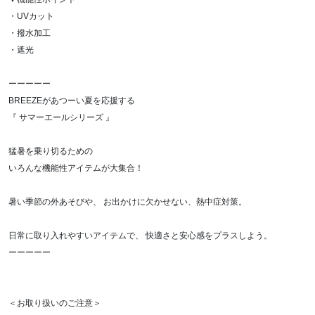
・UVカット
・撥水加工
・遮光
ーーーーー
BREEZEがあつーい夏を応援する
『 サマーエールシリーズ 』
猛暑を乗り切るための
いろんな機能性アイテムが大集合！
暑い季節の外あそびや、 お出かけに欠かせない、熱中症対策。
日常に取り入れやすいアイテムで、 快適さと安心感をプラスしよう。
ーーーーー
＜お取り扱いのご注意＞