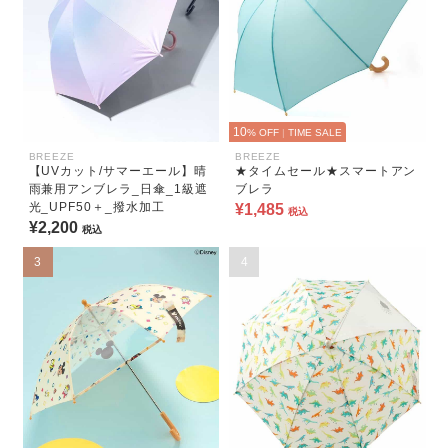
10
% OFF
|
TIME SALE
BREEZE
BREEZE
【UVカット/サマーエール】晴
★タイムセール★スマートアン
雨兼用アンブレラ_日傘_1級遮
ブレラ
光_UPF50＋_撥水加工
¥1,485
税込
¥2,200
税込
3
4