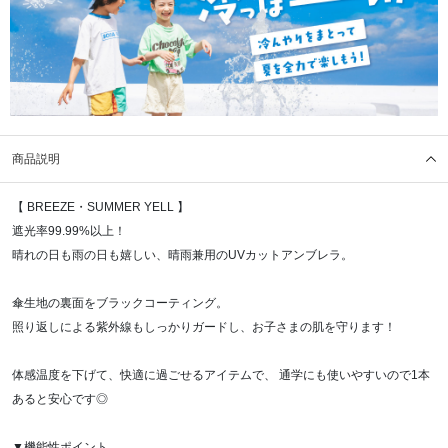
商品説明
【 BREEZE・SUMMER YELL 】
遮光率99.99%以上！
晴れの日も雨の日も嬉しい、晴雨兼用のUVカットアンブレラ。
傘生地の裏面をブラックコーティング。
照り返しによる紫外線もしっかりガードし、お子さまの肌を守ります！
体感温度を下げて、快適に過ごせるアイテムで、 通学にも使いやすいので1本
あると安心です◎
▼機能性ポイント