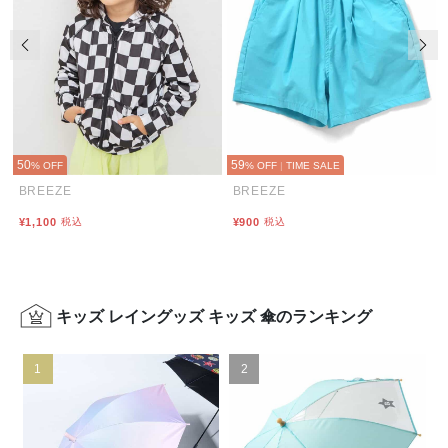
前の画像
次の
50
59
% OFF
% OFF
|
TIME SALE
BREEZE
BREEZE
¥1,100
税込
¥900
税込
キッズ レイングッズ キッズ 傘のランキング
1
2