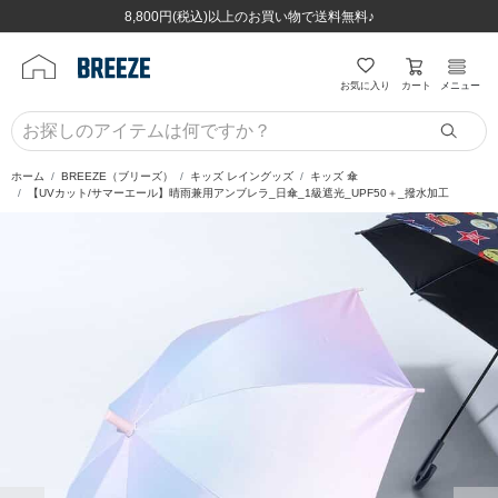
ほぼ全品半額！！8/12(水)お昼12:59まで！！
ほぼ全品半額！！8/12(水)お昼12:59まで！！
8,800円(税込)以上のお買い物で送料無料♪
8,800円(税込)以上のお買い物で送料無料♪
カート
お気に入り
メニュー
ホーム
BREEZE（ブリーズ）
キッズ レイングッズ
キッズ 傘
【UVカット/サマーエール】晴雨兼用アンブレラ_日傘_1級遮光_UPF50＋_撥水加工
前の画像
次