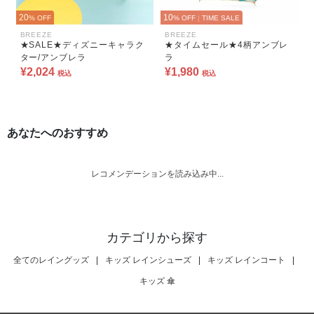
20
10
% OFF
% OFF
|
TIME SALE
BREEZE
BREEZE
★SALE★ディズニーキャラク
★タイムセール★4柄アンブレ
ター/アンブレラ
ラ
¥2,024
¥1,980
税込
税込
あなたへのおすすめ
レコメンデーションを読み込み中...
カテゴリから探す
全てのレイングッズ
|
キッズ レインシューズ
|
キッズ レインコート
|
キッズ 傘