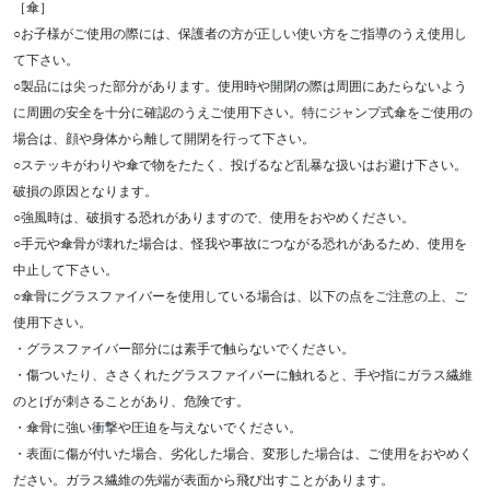
［傘］
○お子様がご使用の際には、保護者の方が正しい使い方をご指導のうえ使用し
て下さい。
○製品には尖った部分があります。使用時や開閉の際は周囲にあたらないよう
に周囲の安全を十分に確認のうえご使用下さい。特にジャンプ式傘をご使用の
場合は、顔や身体から離して開閉を行って下さい。
○ステッキがわりや傘で物をたたく、投げるなど乱暴な扱いはお避け下さい。
破損の原因となります。
○強風時は、破損する恐れがありますので、使用をおやめください。
○手元や傘骨が壊れた場合は、怪我や事故につながる恐れがあるため、使用を
中止して下さい。
○傘骨にグラスファイバーを使用している場合は、以下の点をご注意の上、ご
使用下さい。
・グラスファイバー部分には素手で触らないでください。
・傷ついたり、ささくれたグラスファイバーに触れると、手や指にガラス繊維
のとげが刺さることがあり、危険です。
・傘骨に強い衝撃や圧迫を与えないでください。
・表面に傷が付いた場合、劣化した場合、変形した場合は、ご使用をおやめく
ださい。ガラス繊維の先端が表面から飛び出すことがあります。