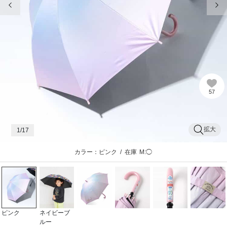
57
拡大
1
/17
カラー：ピンク
/
在庫
M:◯
ピンク
ネイビーブ
ルー