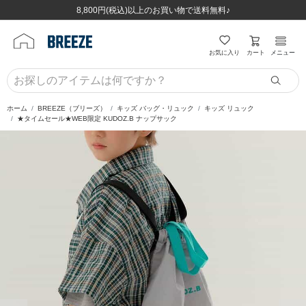
ほぼ全品半額！！8/12(水)お昼12:59まで！！
ほぼ全品半額！！8/12(水)お昼12:59まで！！
8,800円(税込)以上のお買い物で送料無料♪
8,800円(税込)以上のお買い物で送料無料♪
カート
お気に入り
メニュー
ホーム
BREEZE（ブリーズ）
キッズ バッグ・リュック
キッズ リュック
★タイムセール★WEB限定 KUDOZ.B ナップサック
前の画像
次