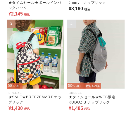
★タイムセール★ボールインバ
Jimny ナップサック
ックパック
¥3,190
税込
¥2,145
税込
3
4
50
50
% OFF
% OFF
|
TIME SALE
BREEZE
BREEZE
★SALE★BREEZEMART ナッ
★タイムセール★WEB限定
プサック
KUDOZ.B ナップサック
¥1,430
¥1,485
税込
税込