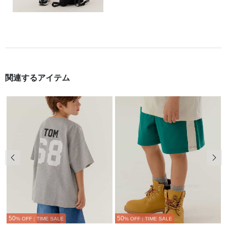
関連するアイテム
前の画像
次の
50
50
% OFF
|
TIME SALE
% OFF
|
TIME SALE