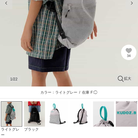
34
拡大
1
/22
カラー：ライトグレー
/
在庫
F:◯
ライトグレ
ブラック
ー