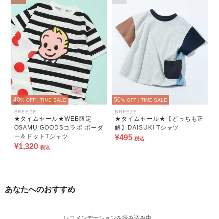
40
50
% OFF
|
TIME SALE
% OFF
|
TIME SALE
BREEZE
BREEZE
★タイムセール★WEB限定
★タイムセール★【どっちも正
OSAMU GOODSコラボ ボーダ
解】DAISUKI Tシャツ
ー＆ドットTシャツ
¥495
税込
¥1,320
税込
あなたへのおすすめ
レコメンデーションを読み込み中...