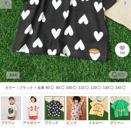
759
拡大
3
/44
カラー：ブラック
/
在庫
80:◯
90:◯
100:◯
110:◯
120:◯
130:◯
140:◯
ブラウン
アイボリー
ブラック
ピンク
イエロー
グリーン