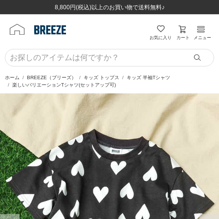
ほぼ全品半額！！8/12(水)お昼12:59まで！！
ほぼ全品半額！！8/12(水)お昼12:59まで！！
8,800円(税込)以上のお買い物で送料無料♪
8,800円(税込)以上のお買い物で送料無料♪
カート
お気に入り
メニュー
ホーム
BREEZE（ブリーズ）
キッズ トップス
キッズ 半袖Tシャツ
楽しいバリエーションTシャツ(セットアップ可)
前の画像
次