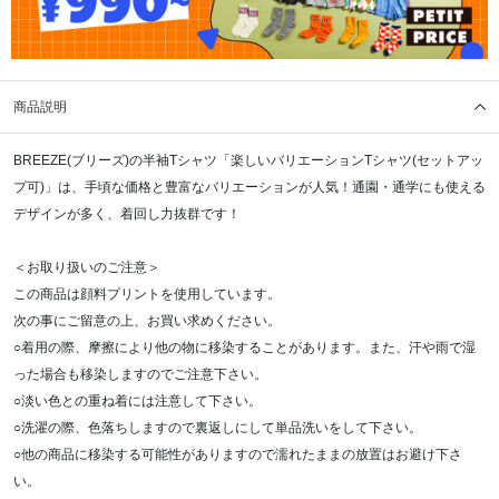
商品説明
BREEZE(ブリーズ)の半袖Tシャツ「楽しいバリエーションTシャツ(セットアッ
プ可)」は、手頃な価格と豊富なバリエーションが人気！通園・通学にも使える
デザインが多く、着回し力抜群です！
＜お取り扱いのご注意＞
この商品は顔料プリントを使用しています。
次の事にご留意の上、お買い求めください。
○着用の際、摩擦により他の物に移染することがあります。また、汗や雨で湿
った場合も移染しますのでご注意下さい。
○淡い色との重ね着には注意して下さい。
○洗濯の際、色落ちしますので裏返しにして単品洗いをして下さい。
○他の商品に移染する可能性がありますので濡れたままの放置はお避け下さ
い。