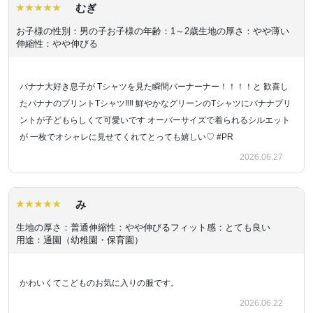
むぎ
お子様の性別：男の子
お子様の年齢：1～2歳
生地の厚さ：やや薄い
伸縮性：やや伸びる
バナナ大好き息子が Tシャツを見た瞬間バーナーナー！！！！と 歓喜し
たバナナのプリントTシャツ‼︎‼︎ 鮮やかなグリーンのTシャツにバナナプリ
ントが子どもらしくて可愛いです オーバーサイズで着られるシルエット
が 一枚でオシャレに見せてくれてとっても嬉しい♡ #PR
2026.06.27
み
生地の厚さ：普通
伸縮性：やや伸びる
フィット感：とても良い
用途：通園（幼稚園・保育園）
かわいくてこどものお気に入りの服です。
2026.06.22