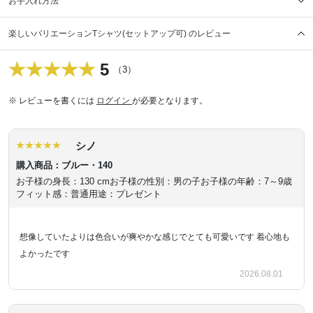
お手入れ方法
楽しいバリエーションTシャツ(セットアップ可) のレビュー
5
（3）
※ レビューを書くには
ログイン
が必要となります。
シノ
購入商品：ブルー・140
お子様の身長：130 cm
お子様の性別：男の子
お子様の年齢：7～9歳
フィット感：普通
用途：プレゼント
想像していたよりは色合いが爽やかな感じでとても可愛いです 着心地も
よかったです
2026.08.01