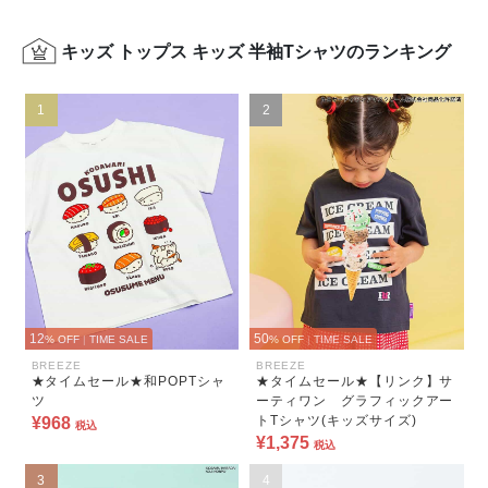
キッズ トップス キッズ 半袖Tシャツのランキング
1
2
12
50
% OFF
|
TIME SALE
% OFF
|
TIME SALE
BREEZE
BREEZE
★タイムセール★和POPTシャ
★タイムセール★【リンク】サ
ツ
ーティワン グラフィックアー
トTシャツ(キッズサイズ)
¥968
税込
¥1,375
税込
3
4