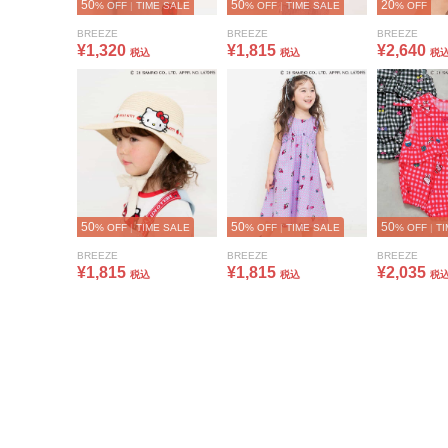
50
50
20
% OFF
|
TIME SALE
% OFF
|
TIME SALE
% OFF
BREEZE
BREEZE
BREEZE
¥1,320
¥1,815
¥2,640
税込
税込
税
50
50
50
% OFF
|
TIME SALE
% OFF
|
TIME SALE
% OFF
|
TI
BREEZE
BREEZE
BREEZE
¥1,815
¥1,815
¥2,035
税込
税込
税