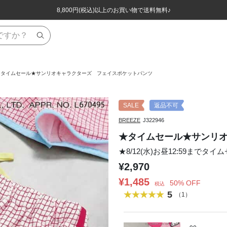
ほぼ全品半額！！8/12(水)お昼12:59まで！！
ほぼ全品半額！！8/12(水)お昼12:59まで！！
8,800円(税込)以上のお買い物で送料無料♪
8,800円(税込)以上のお買い物で送料無料♪
★タイムセール★サンリオキャラクターズ フェイスポケットパンツ
SALE
返品不可
BREEZE
J322946
★タイムセール★サンリ
★8/12(水)お昼12:59までタイ
¥2,970
¥1,485
50% OFF
税込
5
（1）