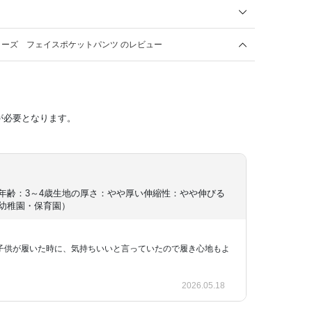
ーズ フェイスポケットパンツ のレビュー
が必要となります。
年齢：3～4歳
生地の厚さ：やや厚い
伸縮性：やや伸びる
幼稚園・保育園）
子供が履いた時に、気持ちいいと言っていたので履き心地もよ
2026.05.18