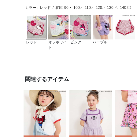
カラー：レッド
/
在庫
90:×
100:×
110:×
120:×
130:△
140:◯
レッド
オフホワイ
ピンク
パープル
ト
関連するアイテム