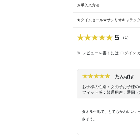
お手入れ方法
★タイムセール★サンリオキャラクタ
5
（1）
※ レビューを書くには
ログイン
たんぽぽ
お子様の性別：女の子
お子様の
フィット感：普通
用途：通園（
タオル生地で、とてもかわいい。
さそう。