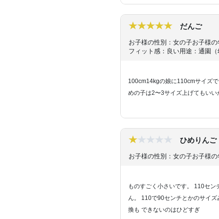
だんご
お子様の性別：女の子
お子様の
フィット感：良い
用途：通園（
100cm14kgの娘に110cm
めの子は2〜3サイズ上げてもいい
ひめりんご
お子様の性別：女の子
お子様の
ものすごく小さいです。 110セ
ん。 110で90センチとかのサイ
換も できないのはひどすぎ