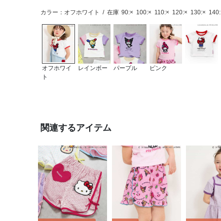
カラー：オフホワイト
/
在庫
90:×
100:×
110:×
120:×
130:×
140:
オフホワイ
レインボー
パープル
ピンク
ト
関連するアイテム