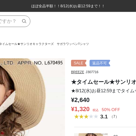
ほぼ全品半額！！8/12(水)お昼12:59まで！！
ほぼ全品半額！！8/12(水)お昼12:59まで！！
8,800円(税込)以上のお買い物で送料無料♪
8,800円(税込)以上のお買い物で送料無料♪
タイムセール★サンリオキャラクターズ サガラワッペンTシャツ
SALE
返品不可
BREEZE
J307716
★タイムセール★サンリオ
★8/12(水)お昼12:59までタイ
¥2,640
¥1,320
50% OFF
税込
3.1
（7）