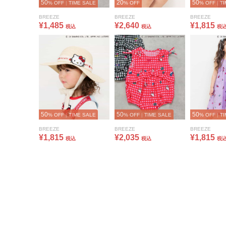
50
20
50
% OFF
|
TIME SALE
% OFF
% OFF
|
TI
BREEZE
BREEZE
BREEZE
¥1,485
¥2,640
¥1,815
税込
税込
税
50
50
50
% OFF
|
TIME SALE
% OFF
|
TIME SALE
% OFF
|
TI
BREEZE
BREEZE
BREEZE
¥1,815
¥2,035
¥1,815
税込
税込
税