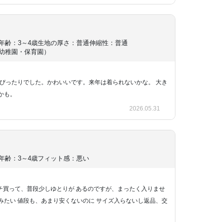
年齢：3～4歳
生地の厚さ：普通
伸縮性：普通
幼稚園・保育園）
サイズでぴったりでした。かわいいです。来年は着られないかな。 大き
かも。
2026.05.31
年齢：3～4歳
フィット感：悪い
ンチ買って、普段少しゆとりが あるのですが、まったく入りませ
ズみたい 値段も、あまり安くないのに サイズ入らないし返品、交