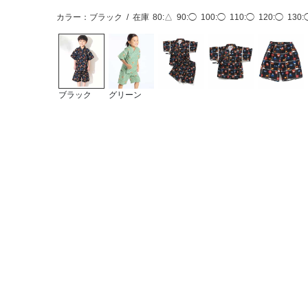
カラー：ブラック
/
在庫
80:△
90:◯
100:◯
110:◯
120:◯
130:
ブラック
グリーン