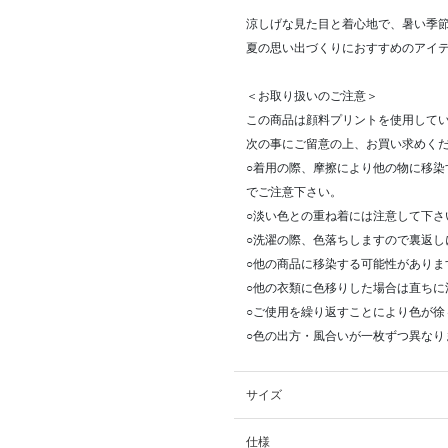
涼しげな見た目と着心地で、暑い季
夏の思い出づくりにおすすめのアイ
＜お取り扱いのご注意＞
この商品は顔料プリントを使用して
次の事にご留意の上、お買い求めく
○着用の際、摩擦により他の物に移
でご注意下さい。
○淡い色との重ね着には注意して下さ
○洗濯の際、色落ちしますので裏返し
○他の商品に移染する可能性がありま
○他の衣類に色移りした場合は直ちに
○ご使用を繰り返すことにより色が徐
○色の出方・風合いが一枚ずつ異なり
サイズ
仕様