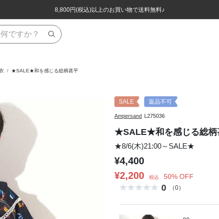
ほぼ全品半額！！8/12(水)お昼12:59まで！！
ほぼ全品半額！！8/12(水)お昼12:59まで！！
8,800円(税込)以上のお買い物で送料無料♪
8,800円(税込)以上のお買い物で送料無料♪
衣
★SALE★和を感じる総柄甚平
SALE
返品不可
Ampersand
L275036
★SALE★和を感じる総柄
★8/6(木)21:00～SALE★
¥4,400
¥2,200
50% OFF
税込
0
（0）