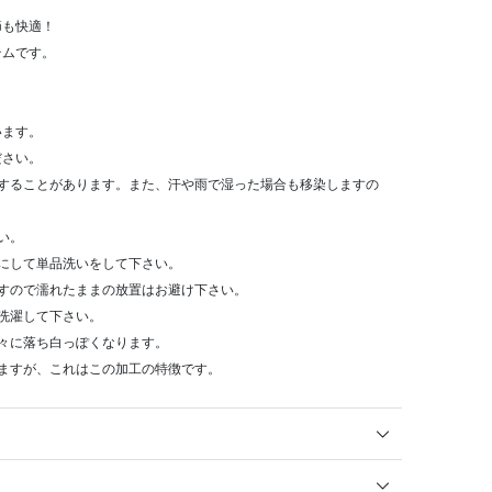
節も快適！
テムです。
います。
ださい。
染することがあります。また、汗や雨で湿った場合も移染しますの
い。
にして単品洗いをして下さい。
すので濡れたままの放置はお避け下さい。
洗濯して下さい。
々に落ち白っぽくなります。
ますが、これはこの加工の特徴です。