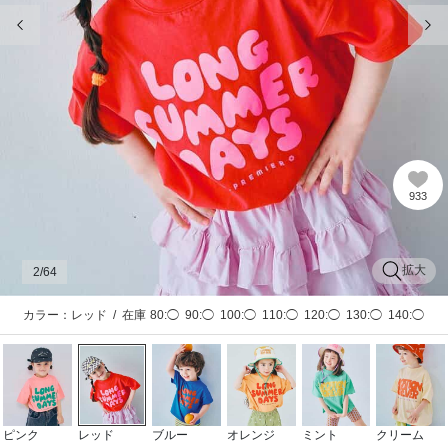
前の画像
次
933
拡大
2
/64
カラー：レッド
/
在庫
80:◯
90:◯
100:◯
110:◯
120:◯
130:◯
140:◯
ピンク
レッド
ブルー
オレンジ
ミント
クリーム