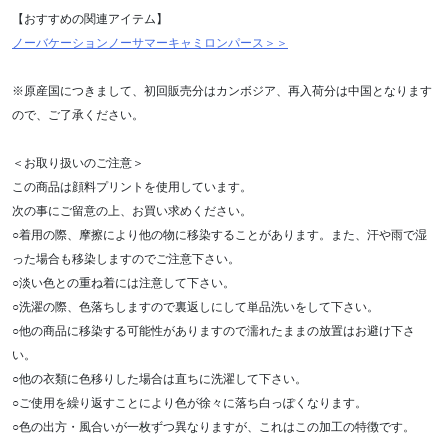
【おすすめの関連アイテム】
ノーバケーションノーサマーキャミロンパース＞＞
※原産国につきまして、初回販売分はカンボジア、再入荷分は中国となります
ので、ご了承ください。
＜お取り扱いのご注意＞
この商品は顔料プリントを使用しています。
次の事にご留意の上、お買い求めください。
○着用の際、摩擦により他の物に移染することがあります。また、汗や雨で湿
った場合も移染しますのでご注意下さい。
○淡い色との重ね着には注意して下さい。
○洗濯の際、色落ちしますので裏返しにして単品洗いをして下さい。
○他の商品に移染する可能性がありますので濡れたままの放置はお避け下さ
い。
○他の衣類に色移りした場合は直ちに洗濯して下さい。
○ご使用を繰り返すことにより色が徐々に落ち白っぽくなります。
○色の出方・風合いが一枚ずつ異なりますが、これはこの加工の特徴です。