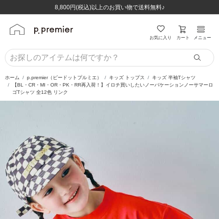
ほぼ全品半額！！8/12(水)お昼12:59まで！！
ほぼ全品半額！！8/12(水)お昼12:59まで！！
8,800円(税込)以上のお買い物で送料無料♪
8,800円(税込)以上のお買い物で送料無料♪
カート
お気に入り
メニュー
ホーム
p.premier（ピードットプルミエ）
キッズ トップス
キッズ 半袖Tシャツ
【BL・CR・MI・OR・PK・RR再入荷！】イロチ買いしたいノーバケーションノーサマーロ
ゴTシャツ 全12色 リンク