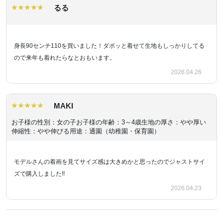
るる
身長90センチ110を買いました！ダボッと着せて生地もしっかりしてる
ので来年も着れたらなとおもいます。
2026.04.26
MAKI
お子様の性別：女の子
お子様の年齢：3～4歳
生地の厚さ：やや厚い
伸縮性：やや伸びる
用途：通園（幼稚園・保育園）
モデルさんの着画を見てサイズ感は大きめかと思ったのでジャストサイ
ズで購入しました!!
2026.04.23