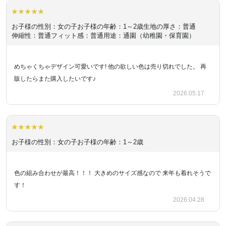
お子様の性別：女の子
お子様の年齢：1～2歳
生地の厚さ：普通
伸縮性：普通
フィット感：普通
用途：通園（幼稚園・保育園）
めちゃくちゃデザイン可愛いです! 他の欲しい色は売り切れでした。 再
販したらまた購入したいです♪
2026.05.17
お子様の性別：女の子
お子様の年齢：1～2歳
色の組み合わせが最高！！！ 大きめのサイズ感なので 来年も着れそうで
す！
2026.04.28