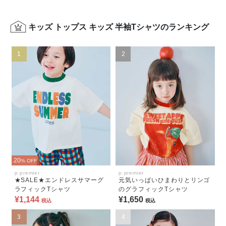
キッズ トップス キッズ 半袖Tシャツのランキング
1
2
20
% OFF
p.premier
p.premier
★SALE★エンドレスサマーグ
元気いっぱいひまわりとリンゴ
ラフィックTシャツ
のグラフィックTシャツ
¥1,144
¥1,650
税込
税込
3
4