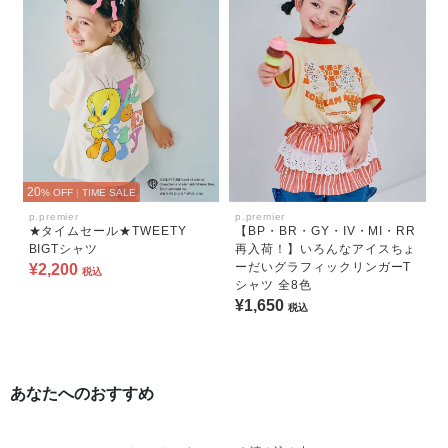
20
% OFF
|
TIME SALE
p.premier
p.premier
★タイムセール★TWEETY
【BP・BR・GY・IV・MI・RR
BIGTシャツ
再入荷！】いろんなアイスちょ
ーだいグラフィックリンガーT
¥2,200
税込
シャツ 全8色
¥1,650
税込
あなたへのおすすめ