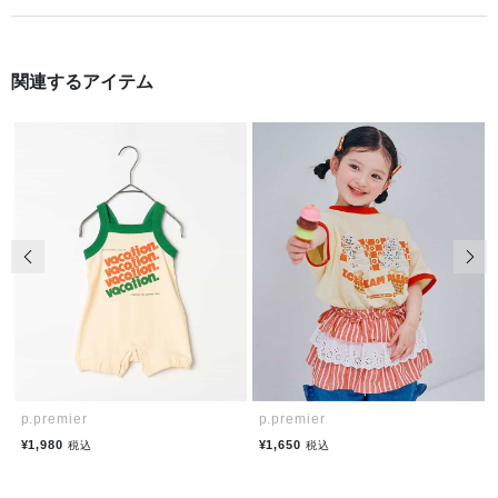
関連するアイテム
前の画像
次の
p.premier
p.premier
¥1,980
¥1,650
税込
税込