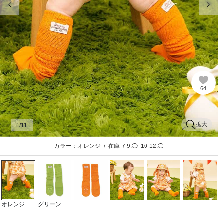
64
拡大
1
/11
カラー：オレンジ
/
在庫
7-9:◯
10-12:◯
オレンジ
グリーン