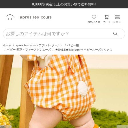
ほぼ全品半額！！8/12(水)お昼12:59まで！！
ほぼ全品半額！！8/12(水)お昼12:59まで！！
8,800円(税込)以上のお買い物で送料無料♪
8,800円(税込)以上のお買い物で送料無料♪
カート
お気に入り
メニュー
ホーム
apres les cours（アプレ レ クール）
ベビー服
ベビー 靴下・ファーストシューズ
★SALE★little bunny ベビールーズソックス
前の画像
次