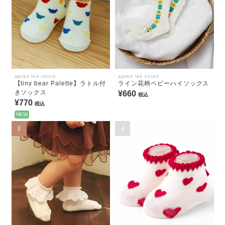
apres les cours
apres les cours
【tiny bear Palette】ラトル付
ライン花柄ベビーハイソックス
きソックス
¥660
税込
¥770
税込
NEW
3
4