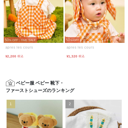
50
50
% OFF
|
TIME SALE
% OFF
apres les cours
apres les cours
¥2,200
税込
¥1,320
税込
ベビー服 ベビー 靴下・
ファーストシューズのランキング
1
2