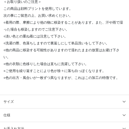
＜お取り扱いのご注意＞
この商品は顔料プリントを使用しています。
次の事にご留意の上、お買い求めください。
○着用の際、摩擦により他の物に移染することがあります。また、汗や雨で湿
った場合も移染しますのでご注意下さい。
○淡い色との重ね着には注意して下さい。
○洗濯の際、色落ちしますので裏返しにして単品洗いをして下さい。
○他の商品に移染する可能性がありますので濡れたままの放置はお避け下さ
い。
○他の衣類に色移りした場合は直ちに洗濯して下さい。
○ご使用を繰り返すことにより色が徐々に落ち白っぽくなります。
○色の出方・風合いが一枚ずつ異なりますが、これはこの加工の特徴です。
サイズ
仕様
お手入れ方法