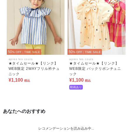
50
50
% OFF
|
TIME SALE
% OFF
|
TIME SALE
apres les cours
apres les cours
★タイムセール★【リンク】
★タイムセール★【リンク】
WEB限定 2WAYフリル衿チュ
WEB限定 バックリボンチュニ
ニック
ック
¥1,100
¥1,100
税込
税込
動画あり
あなたへのおすすめ
レコメンデーションを読み込み中...