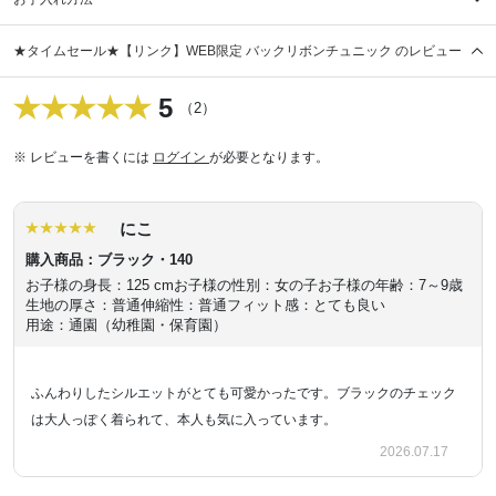
★タイムセール★【リンク】WEB限定 バックリボンチュニック のレビュー
5
（2）
※ レビューを書くには
ログイン
が必要となります。
にこ
購入商品：ブラック・140
お子様の身長：125 cm
お子様の性別：女の子
お子様の年齢：7～9歳
生地の厚さ：普通
伸縮性：普通
フィット感：とても良い
用途：通園（幼稚園・保育園）
ふんわりしたシルエットがとても可愛かったです。ブラックのチェック
は大人っぽく着られて、本人も気に入っています。
2026.07.17