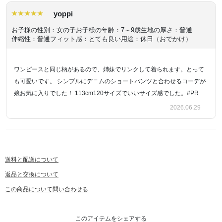
yoppi
お子様の性別：女の子
お子様の年齢：7～9歳
生地の厚さ：普通
伸縮性：普通
フィット感：とても良い
用途：休日（おでかけ）
ワンピースと同じ柄があるので、姉妹でリンクして着られます。とって
も可愛いです。 シンプルにデニムのショートパンツと合わせるコーデが
娘お気に入りでした！ 113cm120サイズでいいサイズ感でした。#PR
2026.06.29
送料と配送について
返品と交換について
この商品について問い合わせる
このアイテムをシェアする