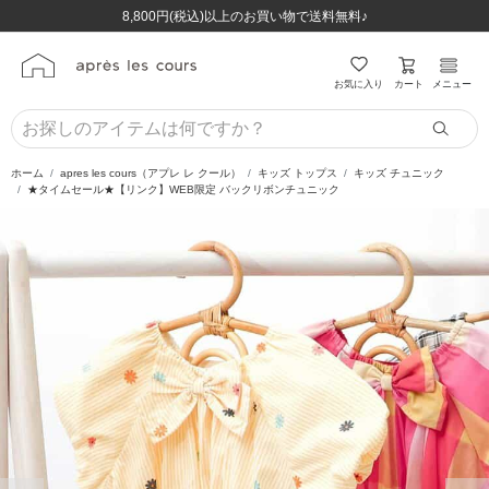
ほぼ全品半額！！8/12(水)お昼12:59まで！！
ほぼ全品半額！！8/12(水)お昼12:59まで！！
8,800円(税込)以上のお買い物で送料無料♪
8,800円(税込)以上のお買い物で送料無料♪
カート
お気に入り
メニュー
ホーム
apres les cours（アプレ レ クール）
キッズ トップス
キッズ チュニック
★タイムセール★【リンク】WEB限定 バックリボンチュニック
前の画像
次