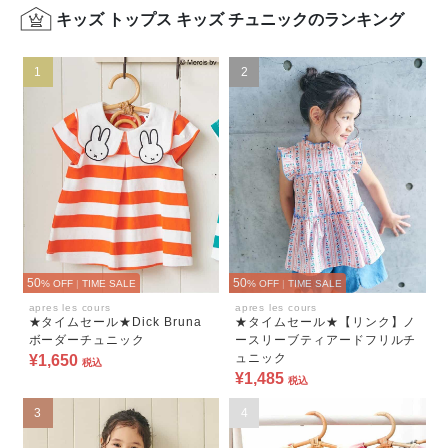
キッズ トップス キッズ チュニックのランキング
1
2
50
50
% OFF
|
TIME SALE
% OFF
|
TIME SALE
apres les cours
apres les cours
★タイムセール★Dick Bruna
★タイムセール★【リンク】ノ
ボーダーチュニック
ースリーブティアードフリルチ
ュニック
¥1,650
税込
¥1,485
税込
3
4