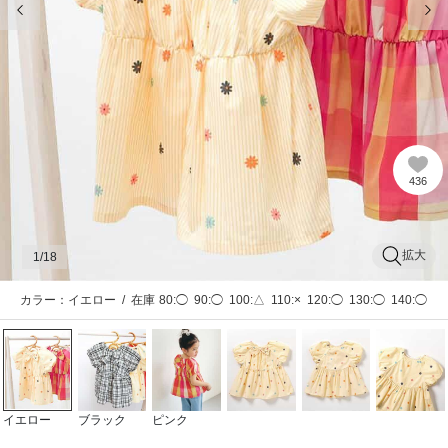
436
拡大
1
/18
カラー：イエロー
/
在庫
80:◯
90:◯
100:△
110:×
120:◯
130:◯
140:◯
イエロー
ブラック
ピンク