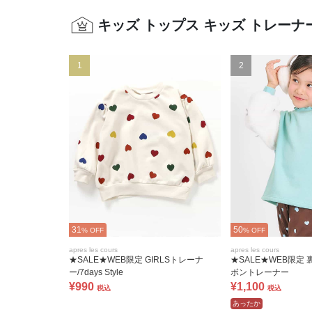
キッズ トップス キッズ トレー
1
2
31
50
% OFF
% OFF
apres les cours
apres les cours
★SALE★WEB限定 GIRLSトレーナ
★SALE★WEB限定
ー/7days Style
ボントレーナー
¥990
¥1,100
税込
税込
あったか