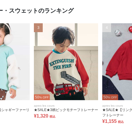
ナー・スウェットのランキング
3
4
50
50
% OFF
% OFF
apres les cours
apres les cours
 裏シャギーファーリ
★SALE★3柄ビックモチーフトレーナー
★SALE★【リン
フトレーナー
¥1,320
税込
¥1,155
税込