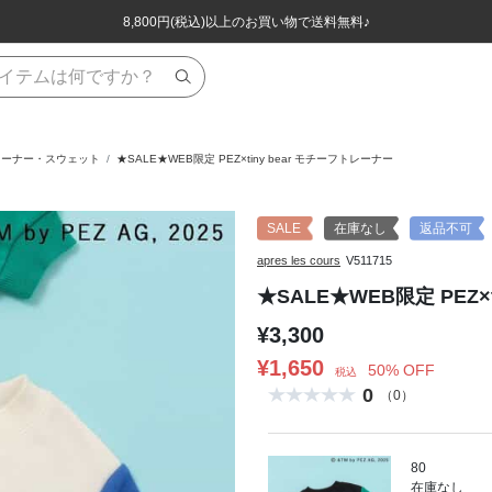
ほぼ全品半額！！8/12(水)お昼12:59まで！！
ほぼ全品半額！！8/12(水)お昼12:59まで！！
8,800円(税込)以上のお買い物で送料無料♪
8,800円(税込)以上のお買い物で送料無料♪
レーナー・スウェット
★SALE★WEB限定 PEZ×tiny bear モチーフトレーナー
SALE
在庫なし
返品不可
apres les cours
V511715
★SALE★WEB限定 PEZ×
¥3,300
¥1,650
50% OFF
税込
0
（0）
80
在庫なし