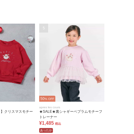
5
50
% OFF
apres les cours
ク】クリスマスモチー
★SALE★裏シャギーペプラムモチーフ
トレーナー
¥1,485
税込
あったか