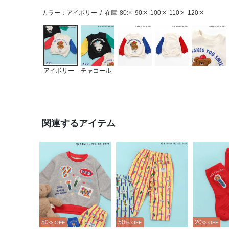
カラー：アイボリー
/
在庫
80:×
90:×
100:×
110:×
120:×
アイボリー
チャコール
関連するアイテム
50
50
20
% OFF
% OFF
% OFF