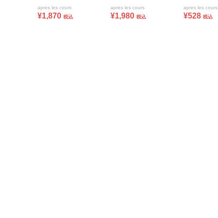
apres les cours
apres les cours
apres les cours
¥1,870
¥1,980
¥528
税込
税込
税込