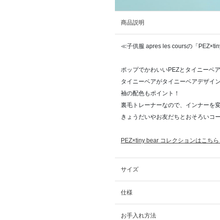
商品説明
≪子供服 apres les coursの「PEZ×
ポップでかわいいPEZとタイニーベ
タイニーベアがタイニーベアデザイン
袖の配色もポイント！
裏毛トレーナーなので、インナーを変
きょうだいやお友だちとおそろいコ
PEZ×tiny bear コレクションはこち
サイズ
仕様
お手入れ方法