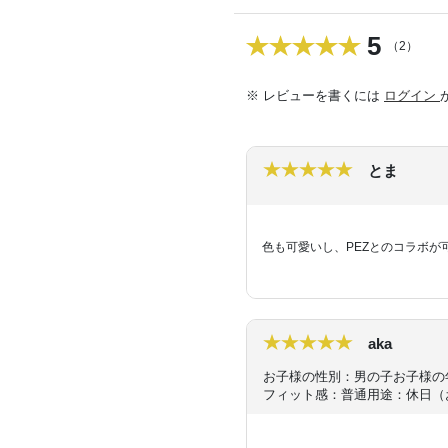
5
（2）
※ レビューを書くには
ログイン
とま
色も可愛いし、PEZとのコラボ
aka
お子様の性別：男の子
お子様の
フィット感：普通
用途：休日（