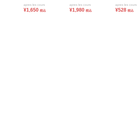
apres les cours
apres les cours
apres les cours
¥1,650
¥1,980
¥528
税込
税込
税込