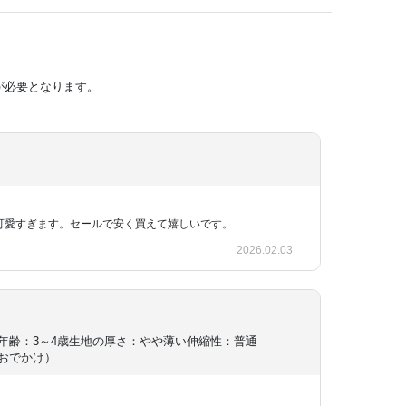
が必要となります。
が可愛すぎます。セールで安く買えて嬉しいです。
2026.02.03
年齢：3～4歳
生地の厚さ：やや薄い
伸縮性：普通
おでかけ）