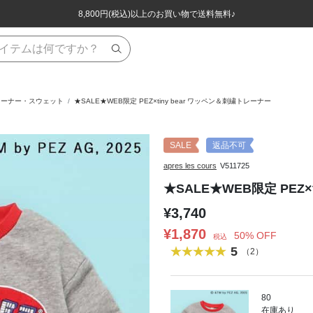
ほぼ全品半額！！8/12(水)お昼12:59まで！！
ほぼ全品半額！！8/12(水)お昼12:59まで！！
8,800円(税込)以上のお買い物で送料無料♪
8,800円(税込)以上のお買い物で送料無料♪
レーナー・スウェット
★SALE★WEB限定 PEZ×tiny bear ワッペン＆刺繍トレーナー
SALE
返品不可
apres les cours
V511725
★SALE★WEB限定 PEZ
¥3,740
¥1,870
50% OFF
税込
5
（2）
80
在庫あり