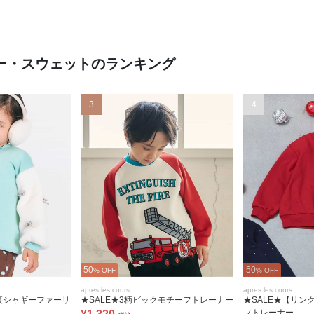
ナー・スウェットのランキング
3
4
50
50
% OFF
% OFF
apres les cours
apres les cours
 裏シャギーファーリ
★SALE★3柄ビックモチーフトレーナー
★SALE★【リン
フトレーナー