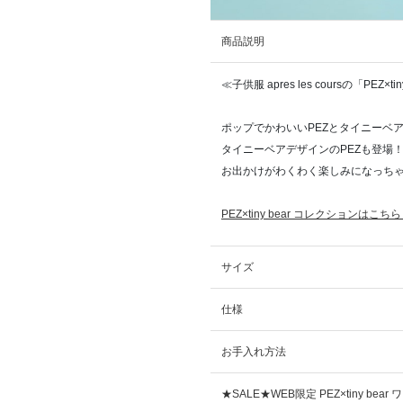
商品説明
≪子供服 apres les coursの「PEZ×
ポップでかわいいPEZとタイニーベ
タイニーベアデザインのPEZも登場
お出かけがわくわく楽しみになっち
PEZ×tiny bear コレクションはこち
サイズ
仕様
お手入れ方法
★SALE★WEB限定 PEZ×tiny b