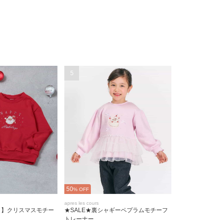
5
50
% OFF
apres les cours
ク】クリスマスモチー
★SALE★裏シャギーペプラムモチーフ
トレーナー