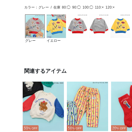
カラー：グレー
/
在庫
80:◯
90:◯
100:◯
110:×
120:×
グレー
イエロー
関連するアイテム
50
50
20
% OFF
% OFF
% OFF