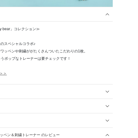
tiny bear」コレクション≫
アのスペシャルコラボ♪
！ワッペンや刺繍ががたくさんついたこだわりの1枚。
ゃうポップなトレーナーは要チェックです！
ら＞＞
ear ワッペン＆刺繍トレーナー のレビュー