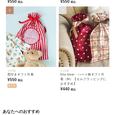
¥550
¥550
税込
税込
3
4
その他
その他
窓付きギフト巾着
tiny bear・ハート柄ギフト巾
着（M）【セルフラッピングに
¥550
税込
おすすめ】
販売前
¥440
税込
あなたへのおすすめ