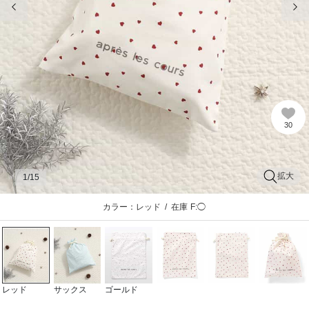
30
拡大
1
/15
カラー：レッド
/
在庫
F:◯
レッド
サックス
ゴールド