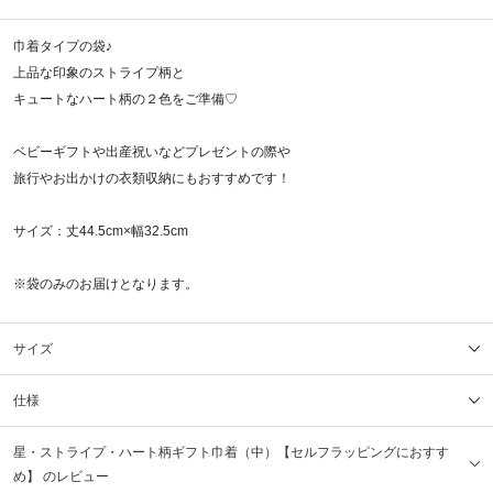
巾着タイプの袋♪
上品な印象のストライプ柄と
キュートなハート柄の２色をご準備♡
ベビーギフトや出産祝いなどプレゼントの際や
旅行やお出かけの衣類収納にもおすすめです！
サイズ：丈44.5cm×幅32.5cm
※袋のみのお届けとなります。
サイズ
仕様
星・ストライプ・ハート柄ギフト巾着（中）【セルフラッピングにおすす
め】 のレビュー