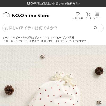
ほぼ全品半額！！8/12(水)お昼12:59まで！！
ほぼ全品半額！！8/12(水)お昼12:59まで！！
8,800円(税込)以上のお買い物で送料無料♪
8,800円(税込)以上のお買い物で送料無料♪
カート
お気に入り
メニュー
ホーム
ベビー・キッズ向けギフト
キッズ・ベビー ギフト資材
星・ストライプ・ハート柄ギフト巾着（中）【セルフラッピングにおすすめ】
前の画像
次