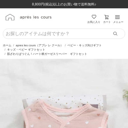
ほぼ全品半額！！8/12(水)お昼12:59まで！！
ほぼ全品半額！！8/12(水)お昼12:59まで！！
8,800円(税込)以上のお買い物で送料無料♪
8,800円(税込)以上のお買い物で送料無料♪
カート
お気に入り
メニュー
ホーム
apres les cours（アプレ レ クール）
ベビー・キッズ向けギフト
キッズ・ベビー ギフトセット
肌ざわりばつぐん！ハート柄ガーゼスリーパー ギフトセット