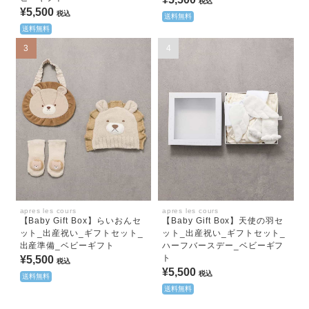
税込
¥5,500
税込
送料無料
送料無料
3
4
apres les cours
apres les cours
【Baby Gift Box】らいおんセ
【Baby Gift Box】天使の羽セ
ット_出産祝い_ギフトセット_
ット_出産祝い_ギフトセット_
出産準備_ベビーギフト
ハーフバースデー_ベビーギフ
ト
¥5,500
税込
¥5,500
税込
送料無料
送料無料