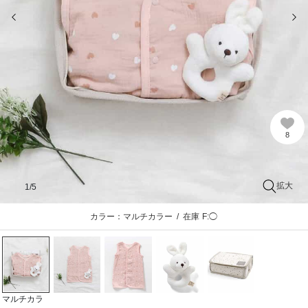
前の画像
次
8
拡大
1
/5
カラー：マルチカラー
/
在庫
F:◯
マルチカラ