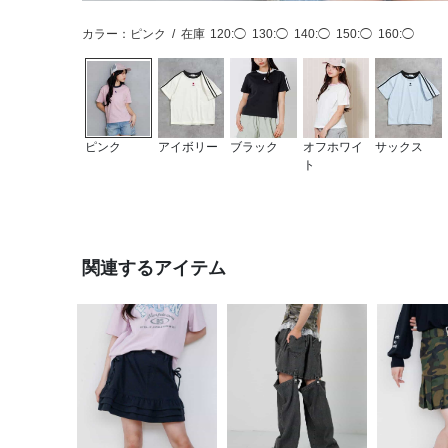
カラー：ピンク
/
在庫
120:◯
130:◯
140:◯
150:◯
160:◯
ピンク
アイボリー
ブラック
オフホワイ
サックス
ト
関連するアイテム