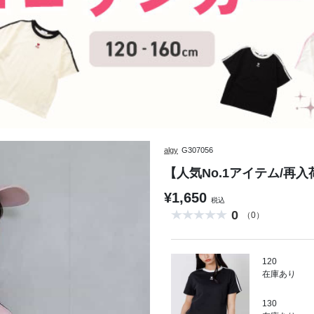
algy
G307056
【人気No.1アイテム/再入
¥1,650
税込
0
（0）
120
在庫あり
130