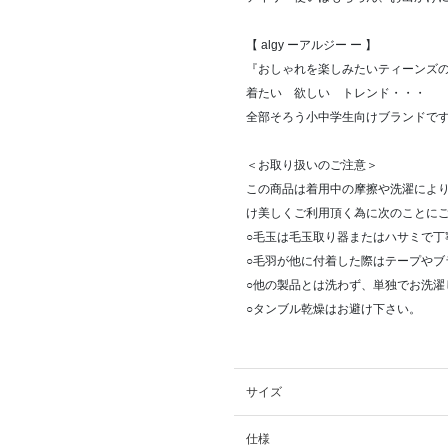
【 algy ーアルジー ー 】
『おしゃれを楽しみたいティーンズ
着たい 欲しい トレンド・・・
全部そろう小中学生向けブランドで
＜お取り扱いのご注意＞
この商品は着用中の摩擦や洗濯によ
け美しくご利用頂く為に次のことに
○毛玉は毛玉取り器またはハサミで丁
○毛羽が他に付着した際はテープやブ
○他の製品とは洗わず、単独でお洗濯
○タンブル乾燥はお避け下さい。
サイズ
仕様