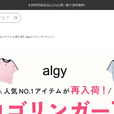
ほぼ全品半額！！8/12(水)お昼12:59まで！！
ほぼ全品半額！！8/12(水)お昼12:59まで！！
8,800円(税込)以上のお買い物で送料無料♪
8,800円(税込)以上のお買い物で送料無料♪
o.1アイテム/再入荷】algyロゴリンガーTシャツ