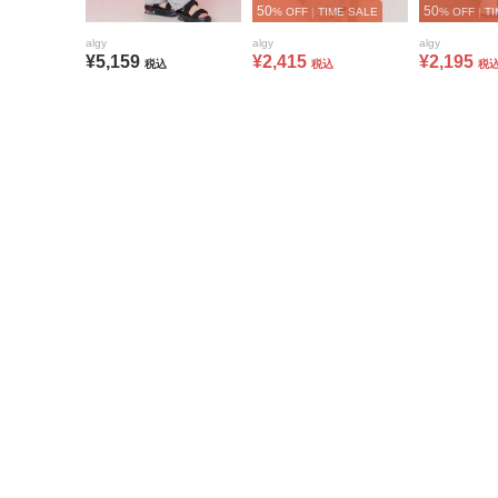
50
50
% OFF
|
TIME SALE
% OFF
|
TI
algy
algy
algy
¥5,159
¥2,415
¥2,195
税込
税込
税