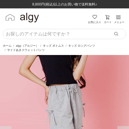
ほぼ全品半額！！8/12(水)お昼12:59まで！！
ほぼ全品半額！！8/12(水)お昼12:59まで！！
8,800円(税込)以上のお買い物で送料無料♪
8,800円(税込)以上のお買い物で送料無料♪
カート
お気に入り
メニュー
ホーム
algy（アルジー）
キッズ ボトムス
キッズ ロングパンツ
サイドあきスウェットパンツ
前の画像
次