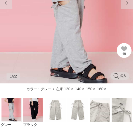
49
拡大
1
/22
カラー：グレー
/
在庫
130:×
140:×
150:×
160:×
グレー
ブラック