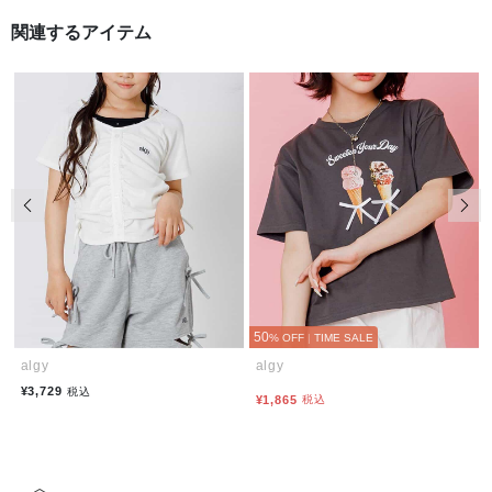
関連するアイテム
前の画像
次の
50
% OFF
|
TIME SALE
algy
algy
¥3,729
税込
¥1,865
税込