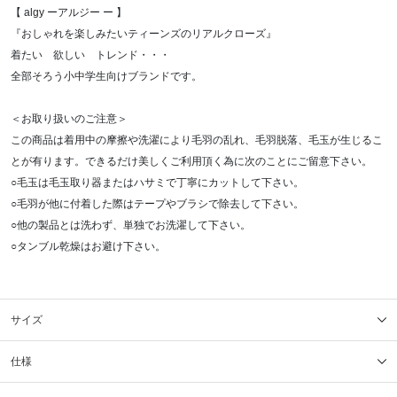
【 algy ーアルジー ー 】
『おしゃれを楽しみたいティーンズのリアルクローズ』
着たい 欲しい トレンド・・・
全部そろう小中学生向けブランドです。
＜お取り扱いのご注意＞
この商品は着用中の摩擦や洗濯により毛羽の乱れ、毛羽脱落、毛玉が生じるこ
とが有ります。できるだけ美しくご利用頂く為に次のことにご留意下さい。
○毛玉は毛玉取り器またはハサミで丁寧にカットして下さい。
○毛羽が他に付着した際はテープやブラシで除去して下さい。
○他の製品とは洗わず、単独でお洗濯して下さい。
○タンブル乾燥はお避け下さい。
サイズ
仕様